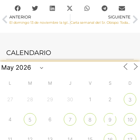
ANTERIOR
SIGUIENTE
El domingo 13 de noviembre la Iglesia celebra la Jornada Mundial de los Pobres
Carta semanal del Sr. Obispo: Toda persona es mi prójimo
CALENDARIO
L
M
M
J
V
S
D
27
28
29
30
1
2
3
4
6
5
7
8
9
10
11
12
13
14
15
16
17