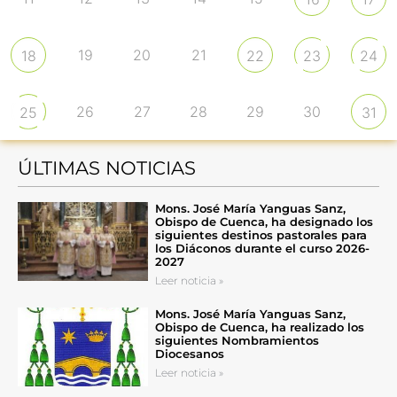
19
20
21
18
22
23
24
26
27
28
29
30
25
31
ÚLTIMAS NOTICIAS
Mons. José María Yanguas Sanz,
Obispo de Cuenca, ha designado los
siguientes destinos pastorales para
los Diáconos durante el curso 2026-
2027
Leer noticia »
Mons. José María Yanguas Sanz,
Obispo de Cuenca, ha realizado los
siguientes Nombramientos
Diocesanos
Leer noticia »