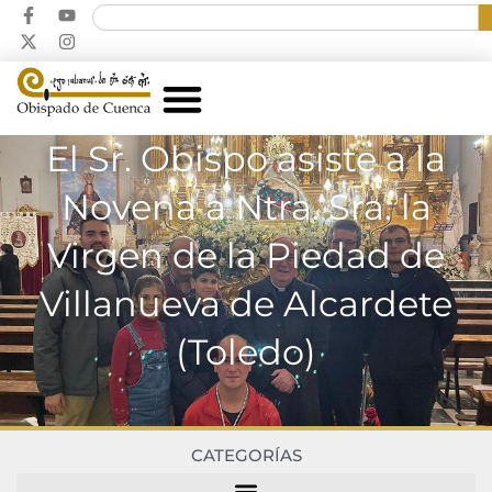
El Sr. Obispo asiste a la
Novena a Ntra. Sra. la
Virgen de la Piedad de
Villanueva de Alcardete
(Toledo)
CATEGORÍAS