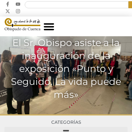
El Sr. Obispo asiste a la
inauguración de la
exposición «Punto y
Seguido. La vida puede
más»
CATEGORÍAS