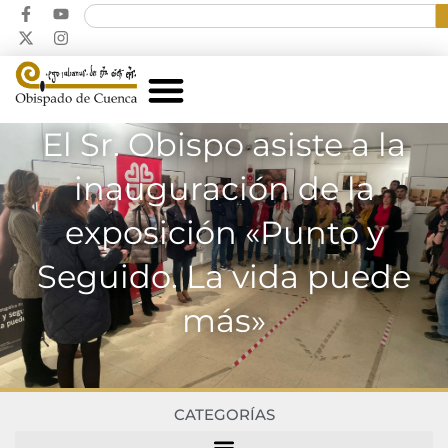
El Sr. Obispo asiste a la
inauguración de la
exposición «Punto y
Seguido. La vida puede
más»
CATEGORÍAS