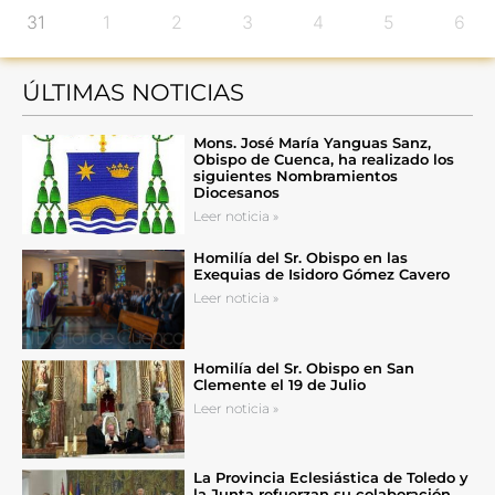
31
1
2
3
4
5
6
ÚLTIMAS NOTICIAS
Mons. José María Yanguas Sanz,
Obispo de Cuenca, ha realizado los
siguientes Nombramientos
Diocesanos
Leer noticia »
Homilía del Sr. Obispo en las
Exequias de Isidoro Gómez Cavero
Leer noticia »
Homilía del Sr. Obispo en San
Clemente el 19 de Julio
Leer noticia »
La Provincia Eclesiástica de Toledo y
la Junta refuerzan su colaboración