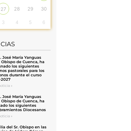
28
29
30
27
3
4
5
6
ICIAS
. José María Yanguas
, Obispo de Cuenca, ha
nado los siguientes
nos pastorales para los
nos durante el curso
-2027
oticia »
. José María Yanguas
, Obispo de Cuenca, ha
zado los siguientes
ramientos Diocesanos
oticia »
ía del Sr. Obispo en las