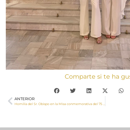
Comparte si te ha gu
ANTERIOR
Homilía del Sr. Obispo en la Misa conmemorativa del 75 Aniversario de la Coronación Canónica de Nuestra Señora la Virgen de la Luz celebrada en la Catedral