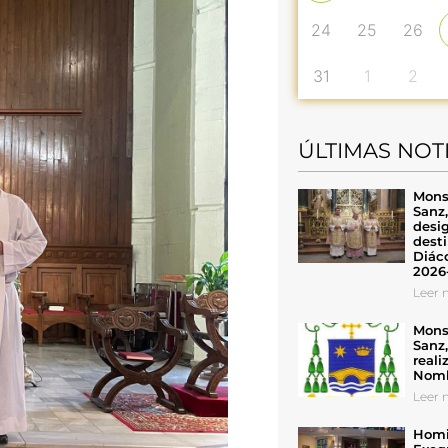
24
25
26
31
1
2
ÚLTIMAS NOT
Mons
Sanz
desig
desti
Diáco
2026
Leer n
Mons
Sanz
reali
Nomb
Leer n
Homil