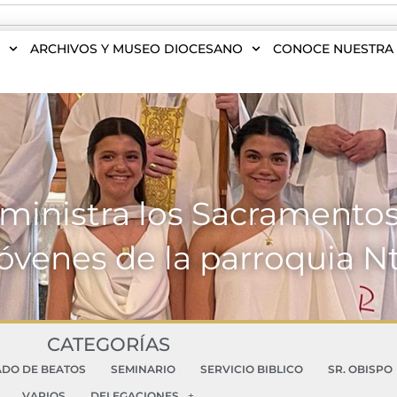
S
ARCHIVOS Y MUSEO DIOCESANO
CONOCE NUESTRA 
dministra los Sacramentos 
jóvenes de la parroquia Ntr
CATEGORÍAS
ADO DE BEATOS
SEMINARIO
SERVICIO BIBLICO
SR. OBISPO
VARIOS
DELEGACIONES