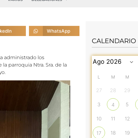
nkedIn
WhatsApp
CALENDARIO
a administrado los
la parroquia Ntra. Sra. de la
yo.
L
M
M
27
28
29
3
5
4
10
11
12
18
19
17