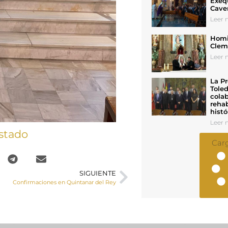
Exeq
Cave
Leer n
Homil
Cleme
Leer n
La Pr
Toled
colab
rehab
histó
Leer n
stado
Car
SIGUIENTE
Confirmaciones en Quintanar del Rey