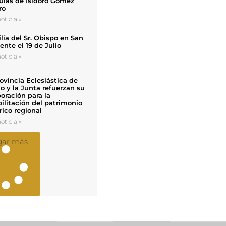
uias de Isidoro Gómez
ro
oticia »
ía del Sr. Obispo en San
nte el 19 de Julio
oticia »
ovincia Eclesiástica de
o y la Junta refuerzan su
oración para la
ilitación del patrimonio
rico regional
oticia »
gar más