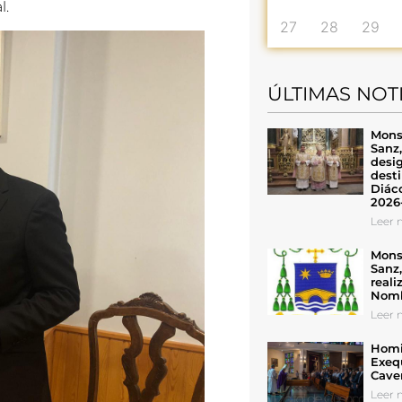
l.
27
28
29
ÚLTIMAS NOT
Mons
Sanz
desig
desti
Diáco
2026
Leer n
Mons
Sanz
reali
Nomb
Leer n
Homil
Exeq
Cave
Leer n