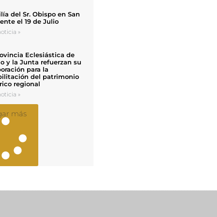
ía del Sr. Obispo en San
nte el 19 de Julio
oticia »
ovincia Eclesiástica de
o y la Junta refuerzan su
oración para la
ilitación del patrimonio
rico regional
oticia »
gar más