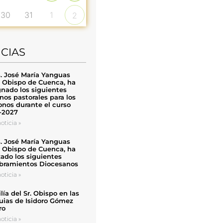
30
31
1
2
ICIAS
. José María Yanguas
, Obispo de Cuenca, ha
nado los siguientes
nos pastorales para los
nos durante el curso
-2027
oticia »
. José María Yanguas
, Obispo de Cuenca, ha
zado los siguientes
ramientos Diocesanos
oticia »
ía del Sr. Obispo en las
uias de Isidoro Gómez
ro
oticia »