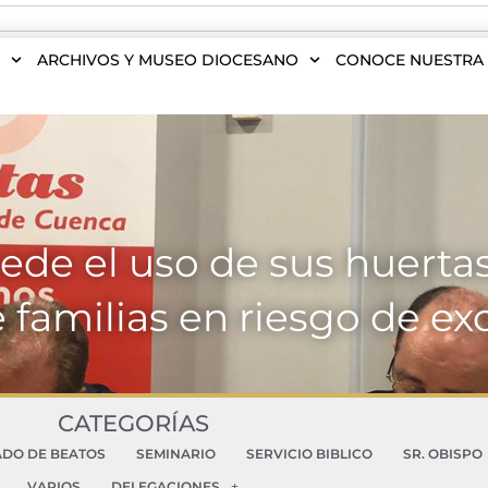
S
ARCHIVOS Y MUSEO DIOCESANO
CONOCE NUESTRA 
ede el uso de sus huertas
 familias en riesgo de exc
CATEGORÍAS
ADO DE BEATOS
SEMINARIO
SERVICIO BIBLICO
SR. OBISPO
VARIOS
DELEGACIONES