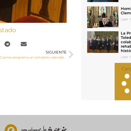
Homil
Cleme
Leer n
stado
La Pr
Toled
colab
rehab
histó
SIGUIENTE
Leer n
El Obispado de Cuenca programa un completo calendario de actividades para el Mes Misionero Extraordinario
Car