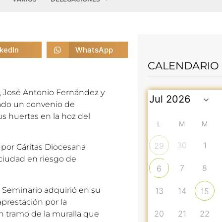
nkedIn
WhatsApp
CALENDARIO
a, José Antonio Fernández y
rmado un convenio de
us huertas en la hoz del
L
M
M
30
1
29
s por Cáritas Diocesana
 ciudad en riesgo de
7
8
6
 Seminario adquirió en su
13
14
15
prestación por la
20
21
22
un tramo de la muralla que