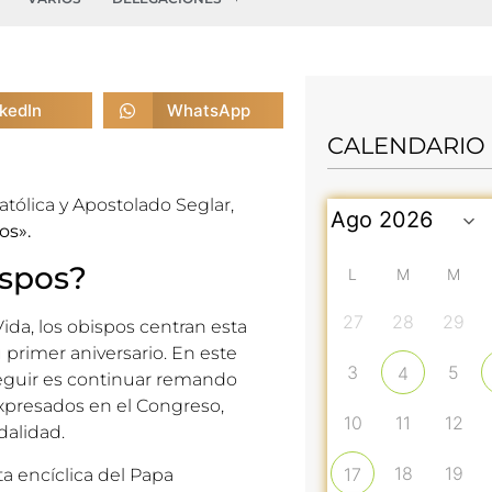
nkedIn
WhatsApp
CALENDARIO
atólica y Apostolado Seglar,
os».
ispos?
L
M
M
27
28
29
ida,
los obispos centran esta
primer aniversario. En este
3
5
4
seguir es continuar remando
expresados en el Congreso,
10
11
12
dalidad.
18
19
17
ta encíclica del Papa