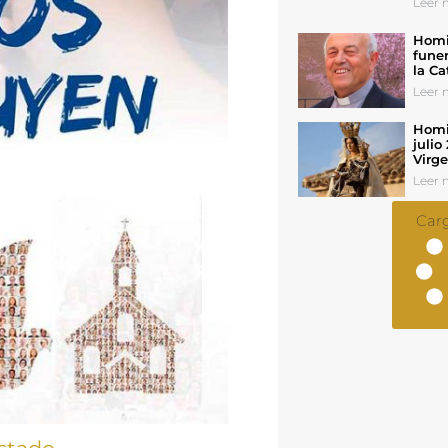
Leer n
Homil
funer
la Ca
Leer n
Homil
julio
Virg
Leer n
Car