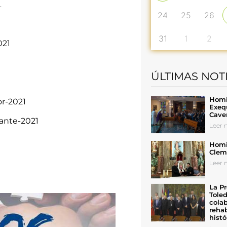
.
24
25
26
31
1
2
021
ÚLTIMAS NOT
Homil
or-2021
Exeq
Cave
rante-2021
Leer n
Homil
Cleme
Leer n
La Pr
Toled
colab
rehab
histó