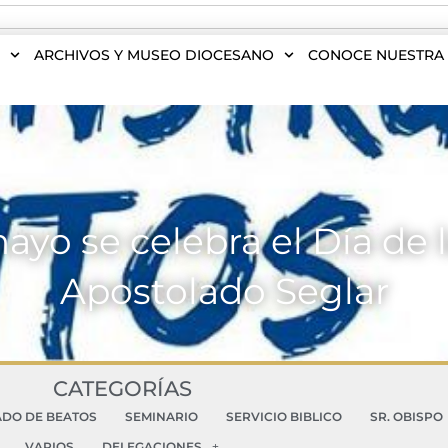
S
ARCHIVOS Y MUSEO DIOCESANO
CONOCE NUESTRA 
ayo se celebra el Día de l
Apostolado Seglar
CATEGORÍAS
ADO DE BEATOS
SEMINARIO
SERVICIO BIBLICO
SR. OBISPO
VARIOS
DELEGACIONES