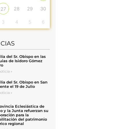
28
29
30
27
3
4
5
6
ICIAS
ía del Sr. Obispo en las
uias de Isidoro Gómez
ro
oticia »
ía del Sr. Obispo en San
nte el 19 de Julio
oticia »
ovincia Eclesiástica de
o y la Junta refuerzan su
oración para la
ilitación del patrimonio
rico regional