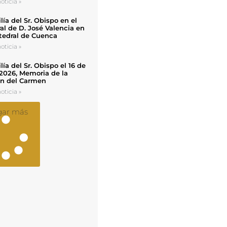
oticia »
ía del Sr. Obispo en el
al de D. José Valencia en
tedral de Cuenca
oticia »
ía del Sr. Obispo el 16 de
 2026, Memoria de la
en del Carmen
oticia »
gar más