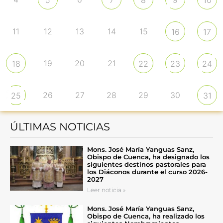
11
12
13
14
15
16
17
19
20
21
18
22
23
24
26
27
28
29
30
25
31
ÚLTIMAS NOTICIAS
Mons. José María Yanguas Sanz,
Obispo de Cuenca, ha designado los
siguientes destinos pastorales para
los Diáconos durante el curso 2026-
2027
Leer noticia »
Mons. José María Yanguas Sanz,
Obispo de Cuenca, ha realizado los