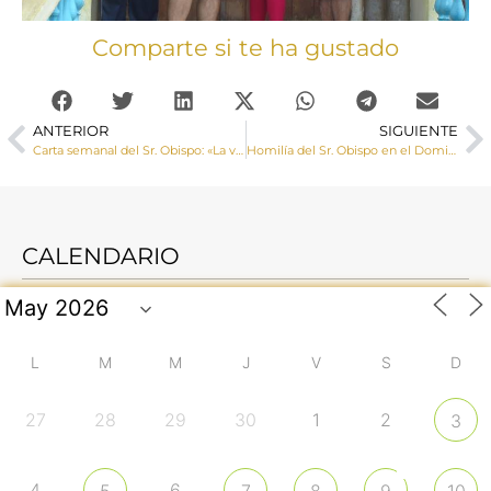
Comparte si te ha gustado
ANTERIOR
SIGUIENTE
Carta semanal del Sr. Obispo: «La verdad no es arrogante y se conjuga necesariamente con la caridad».
Homilía del Sr. Obispo en el Domingo XV del tiempo ordinario
CALENDARIO
L
M
M
J
V
S
D
27
28
29
30
1
2
3
4
6
5
7
8
9
10