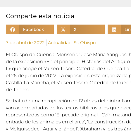
Comparte esta noticia
Facebook
X
Li
7 de abril de 2022
Actualidad
,
Sr. Obispo
El Obispo de Cuenca, Monseñor José María Yanguas, ha
de la exposición «En el principio. Historias del Antig
II» que acoge el Museo Tesoro Catedral de Cuenca. La 
el 26 de junio de 2022. La exposición está organizada
Castilla-La Mancha, el Museo Tesoro Catedral de Cuen
de Toledo.
Se trata de una recopilación de 12 obras del pintor fl
van acompañadas de los textos bíblicos a los que hace
representadas como ‘El pecado original’, ‘Caín matando
entrada de los animales en el arca’, ‘La construcción d
y Melquisedec’, ‘Agar y el ángel’, ‘Abraham y los tres á