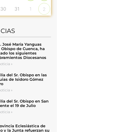
30
31
1
2
ICIAS
. José María Yanguas
, Obispo de Cuenca, ha
zado los siguientes
ramientos Diocesanos
oticia »
ía del Sr. Obispo en las
uias de Isidoro Gómez
ro
oticia »
ía del Sr. Obispo en San
nte el 19 de Julio
oticia »
ovincia Eclesiástica de
o y la Junta refuerzan su