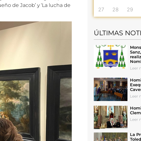
l sueño de Jacob’ y ‘La lucha de
27
28
29
ÚLTIMAS NOT
Mons
Sanz
reali
Nomb
Leer n
Homil
Exeq
Cave
Leer n
Homil
Cleme
Leer n
La Pr
Toled