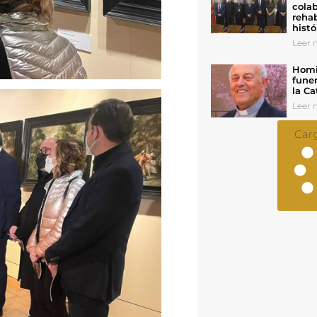
colab
rehab
histó
Leer n
Homil
funer
la Ca
Leer n
Car