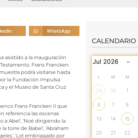
nkedIn
WhatsApp
CALENDARIO
 asistido a la inauguración
uo Testamento. Frans Francken
muestra podrá visitarse hasta
L
M
M
 por la Fundación Impulsa
ca y el Museo de Santa Cruz
30
1
29
7
8
6
amenco Frans Francken II que
n referencia las escenas
13
14
15
 a Abel’, ‘Noé dirigiendo la
e la torre de Babel’, ‘Abraham
20
21
22
ngeles’, ‘Lot embriagado por