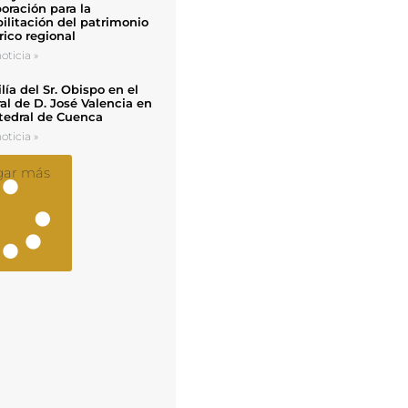
oración para la
ilitación del patrimonio
rico regional
oticia »
ía del Sr. Obispo en el
al de D. José Valencia en
tedral de Cuenca
oticia »
gar más