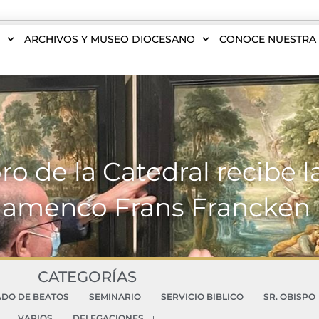
S
ARCHIVOS Y MUSEO DIOCESANO
CONOCE NUESTRA 
o de la Catedral recibe l
lamenco Frans Francken 
CATEGORÍAS
ADO DE BEATOS
SEMINARIO
SERVICIO BIBLICO
SR. OBISPO
VARIOS
DELEGACIONES