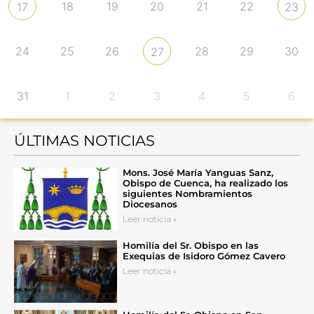
18
19
20
21
22
17
23
24
25
26
28
29
30
27
31
1
2
3
4
5
6
ÚLTIMAS NOTICIAS
Mons. José María Yanguas Sanz,
Obispo de Cuenca, ha realizado los
siguientes Nombramientos
Diocesanos
Leer noticia »
Homilía del Sr. Obispo en las
Exequias de Isidoro Gómez Cavero
Leer noticia »