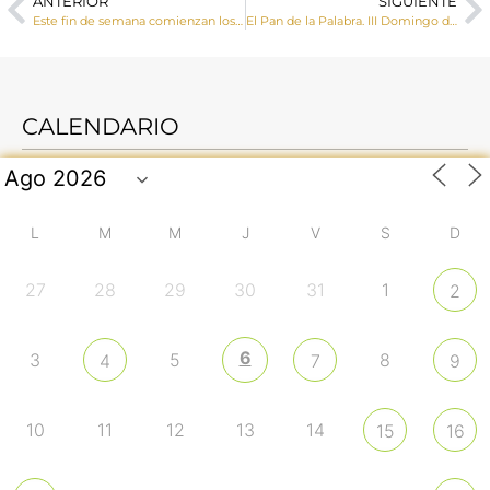
ANTERIOR
SIGUIENTE
Este fin de semana comienzan los Ejercicios Espirituales para Familias
El Pan de la Palabra. III Domingo de Cuaresma
CALENDARIO
L
M
M
J
V
S
D
27
28
29
30
31
1
2
6
3
5
8
4
7
9
10
11
12
13
14
15
16