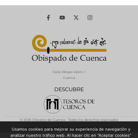
Calle Obispo Valero, 1
Cuenca
DESCUBRE
© 2026 Diócesis de Cuenca - Todos los derechos reservados
Política de Privacidad / Aviso Legal
Política de Cookies
Usamos cookies para mejorar su experiencia de navegación y
analizar nuestro tráfico web. Al hacer clic en “Aceptar cookies”