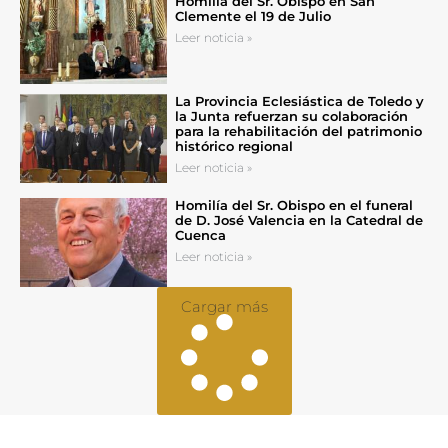
Homilía del Sr. Obispo en San
Clemente el 19 de Julio
Leer noticia »
La Provincia Eclesiástica de Toledo y
la Junta refuerzan su colaboración
para la rehabilitación del patrimonio
histórico regional
Leer noticia »
Homilía del Sr. Obispo en el funeral
de D. José Valencia en la Catedral de
Cuenca
Leer noticia »
Cargar más