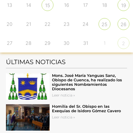
13
14
16
17
18
15
19
20
21
22
23
24
25
26
27
28
29
30
31
1
2
ÚLTIMAS NOTICIAS
Mons. José María Yanguas Sanz,
Obispo de Cuenca, ha realizado los
siguientes Nombramientos
Diocesanos
Leer noticia »
Homilía del Sr. Obispo en las
Exequias de Isidoro Gómez Cavero
Leer noticia »