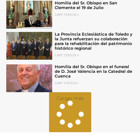
Homilía del Sr. Obispo en San
Clemente el 19 de Julio
Leer noticia »
La Provincia Eclesiástica de Toledo y
la Junta refuerzan su colaboración
para la rehabilitación del patrimonio
histórico regional
Leer noticia »
Homilía del Sr. Obispo en el funeral
de D. José Valencia en la Catedral de
Cuenca
Leer noticia »
Cargar más