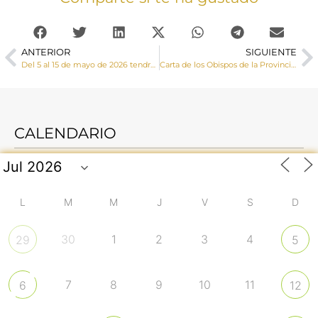
ANTERIOR
SIGUIENTE
Del 5 al 15 de mayo de 2026 tendrán lugar en Mota del Cuervo y en Cuenca las V Jornadas de la Escucha, organizadas por el COF y la Red de Centros de Escucha San Camilo
Carta de los Obispos de la Provincia Eclesiástica de Toledo sobre importancia de la asignatura de Religión Católica. Cabeza, corazón y manos: una educación integral
CALENDARIO
L
M
M
J
V
S
D
30
1
2
3
4
29
5
7
8
9
10
11
6
12