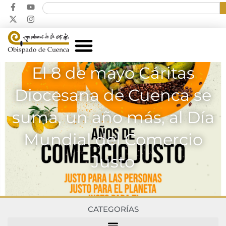
El 8 de mayo Cáritas
Diocesana de Cuenca se
suma, un año más, al Día
Mundial del Comercio
Justo
CATEGORÍAS