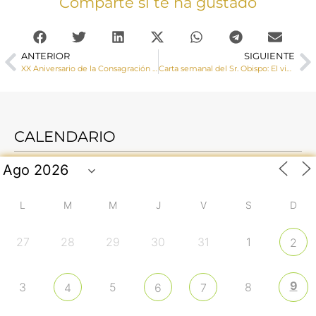
Comparte si te ha gustado
ANTERIOR
SIGUIENTE
XX Aniversario de la Consagración Episcopal de Monseñor José María Yanguas (Galería de imágenes)
Carta semanal del Sr. Obispo: El viaje a España del Santo Padre León XIV
CALENDARIO
L
M
M
J
V
S
D
27
28
29
30
31
1
2
9
3
5
8
4
6
7