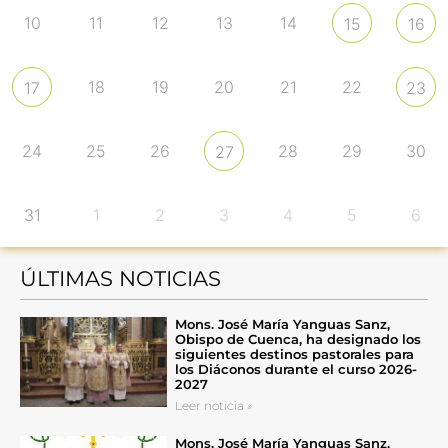
10
11
12
13
14
15
16
18
19
20
21
22
17
23
24
25
26
28
29
30
27
31
1
2
3
4
5
6
ÚLTIMAS NOTICIAS
Mons. José María Yanguas Sanz,
Obispo de Cuenca, ha designado los
siguientes destinos pastorales para
los Diáconos durante el curso 2026-
2027
Leer noticia »
Mons. José María Yanguas Sanz,