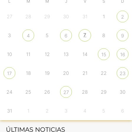
L
M
M
J
V
S
D
27
28
29
30
31
1
2
7
3
5
8
4
6
9
10
11
12
13
14
15
16
18
19
20
21
22
17
23
24
25
26
28
29
30
27
31
1
2
3
4
5
6
ÚLTIMAS NOTICIAS