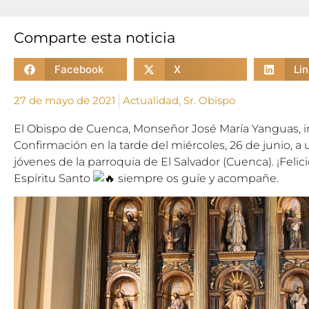
Comparte esta noticia
Facebook
X
Li
27 de mayo de 2021
Actualidad
,
Sr. Obispo
El Obispo de Cuenca, Monseñor José María Yanguas, i
Confirmación en la tarde del miércoles, 26 de junio,
jóvenes de la parroquia de El Salvador (Cuenca). ¡Felic
Espíritu Santo
siempre os guíe y acompañe.