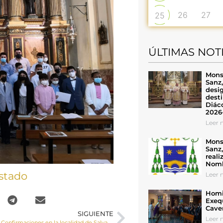
26
27
25
ÚLTIMAS NOT
Mons
Sanz
desig
desti
Diáco
2026
Leer n
Mons
Sanz
reali
Nomb
stado
Leer n
Homil
Exeq
Cave
SIGUIENTE
Leer n
Visita Pastoral y Confirmaciones en la localidad de Salvacañate