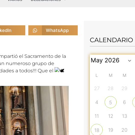
nkedIn
WhatsApp
CALENDARIO
mpartió el Sacramento de la
 a un numeroso grupo de
idades a todos!!! Que el
L
M
M
27
28
29
4
6
5
11
12
13
19
20
18