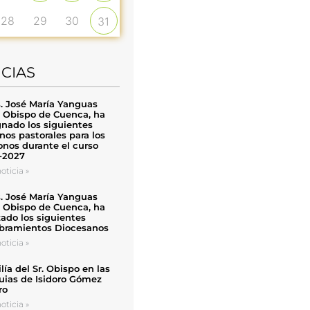
28
29
30
31
ICIAS
. José María Yanguas
, Obispo de Cuenca, ha
nado los siguientes
nos pastorales para los
nos durante el curso
-2027
oticia »
. José María Yanguas
, Obispo de Cuenca, ha
zado los siguientes
ramientos Diocesanos
oticia »
ía del Sr. Obispo en las
uias de Isidoro Gómez
ro
oticia »