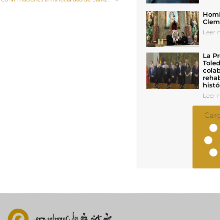
Homil
Cleme
Leer n
La Pr
Toled
colab
rehab
histó
Leer n
Car