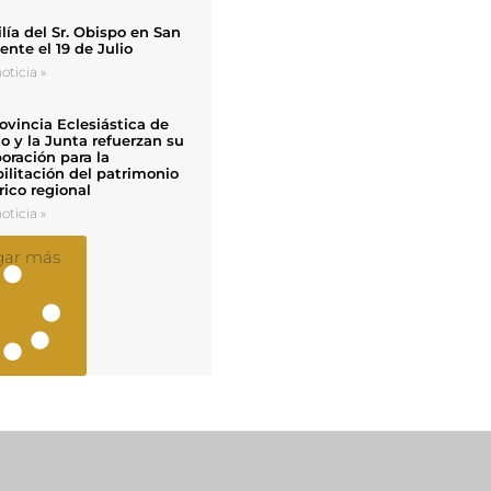
ía del Sr. Obispo en San
nte el 19 de Julio
oticia »
ovincia Eclesiástica de
o y la Junta refuerzan su
oración para la
ilitación del patrimonio
rico regional
oticia »
gar más