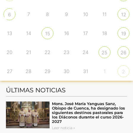
7
8
9
10
11
6
12
13
14
16
17
18
15
19
20
21
22
23
24
25
26
27
28
29
30
31
1
2
ÚLTIMAS NOTICIAS
Mons. José María Yanguas Sanz,
Obispo de Cuenca, ha designado los
siguientes destinos pastorales para
los Diáconos durante el curso 2026-
2027
Leer noticia »