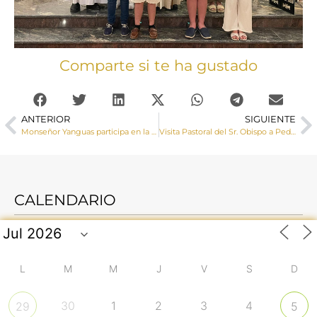
Comparte si te ha gustado
ANTERIOR
SIGUIENTE
Monseñor Yanguas participa en la Solemnidad de los Sagrados Corporales en Daroca (Zaragoza)
Visita Pastoral del Sr. Obispo a Pedro Naharro y Pozorrubio de Santiago
CALENDARIO
L
M
M
J
V
S
D
30
1
2
3
4
29
5