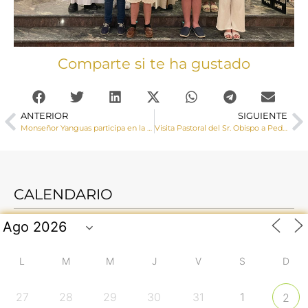
Comparte si te ha gustado
ANTERIOR
SIGUIENTE
Monseñor Yanguas participa en la Solemnidad de los Sagrados Corporales en Daroca (Zaragoza)
Visita Pastoral del Sr. Obispo a Pedro Naharro y Pozorrubio de Santiago
CALENDARIO
L
M
M
J
V
S
D
27
28
29
30
31
1
2