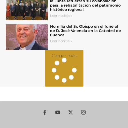
la Junta refuerzan su colaboración
para la rehabilitación del patrimonio
histórico regional
Leer noticia »
Homilía del Sr. Obispo en el funeral
de D. José Valencia en la Catedral de
Cuenca
Leer noticia »
Cargar más