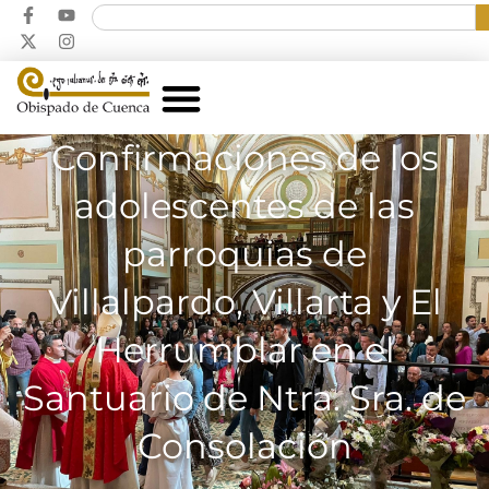
Confirmaciones de los
adolescentes de las
parroquias de
Villalpardo, Villarta y El
Herrumblar en el
Santuario de Ntra. Sra. de
Consolación