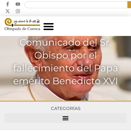
Comunicado del Sr.
Obispo por el
fallecimiento del Papa
emérito Benedicto XVI
CATEGORÍAS