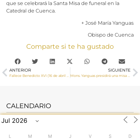
que se celebrará la Santa Misa de funeral en la
Catedral de Cuenca.
+ José María Yanguas
Obispo de Cuenca
Comparte si te ha gustado
ANTERIOR
SIGUIENTE
Fallece Benedicto XVI (16 de abril de 1927- 31 de diciembre de 2022)
Mons. Yanguas presidirá una misa de funeral por el eterno descanso de Benedicto XVI el 7 de enero a las 12 horas en la S.I. Catedral Basílica de Cuenca
CALENDARIO
L
M
M
J
V
S
D