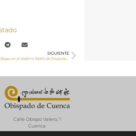
stado
SIGUIENTE
Homilía del Sr. Obispo en el séptimo Retiro de Proyecto Amor Conyugal para matrimonios de Cuenca
Calle Obispo Valero, 1
Cuenca