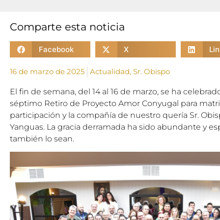
Comparte esta noticia
Facebook
X
Li
16 de marzo de 2025
Actualidad
,
Sr. Obispo
El fin de semana, del 14 al 16 de marzo, se ha celebrad
séptimo Retiro de Proyecto Amor Conyugal para matr
participación y la compañía de nuestro quería Sr. Obi
Yanguas. La gracia derramada ha sido abundante y es
también lo sean.