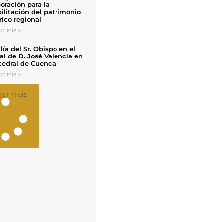
oración para la
ilitación del patrimonio
rico regional
oticia »
ía del Sr. Obispo en el
al de D. José Valencia en
tedral de Cuenca
oticia »
gar más