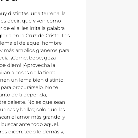
 distintas, una terrena, la
, es decir, que viven como
e ella, les irrita la palabra
loria en la Cruz de Cristo. Los
 lema el de aquel hombre
y más amplios graneros para
cía: ¡Come, bebe, goza
arpe diem! ¡Aprovecha la
an a cosas de la tierra.
ienen un lema bien distinto:
para procurárselo. No te
uanto de ti dependa,
adre celeste. No es que sean
buenas y bellas; solo que las
uscan el amor más grande, y
 buscar ante todo aquel.
tros dicen: todo lo demás y,