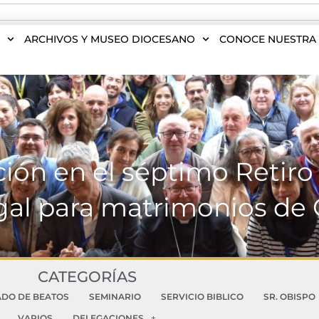
S
ARCHIVOS Y MUSEO DIOCESANO
CONOCE NUESTRA 
ación en el séptimo Retir
al para matrimonios de
CATEGORÍAS
ADO DE BEATOS
SEMINARIO
SERVICIO BIBLICO
SR. OBISPO
VARIOS
DELEGACIONES