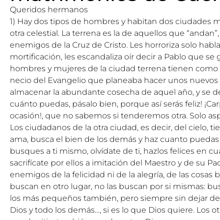
Queridos hermanos
1) Hay dos tipos de hombres y habitan dos ciudades muy
otra celestial. La terrena es la de aquellos que “andan”
enemigos de la Cruz de Cristo. Les horroriza solo hablar d
mortificación, les escandaliza oír decir a Pablo que se g
hombres y mujeres de la ciudad terrena tienen como
necio del Evangelio que planeaba hacer unos nuevos 
almacenar la abundante cosecha de aquel año, y se de
cuánto puedas, pásalo bien, porque así serás feliz! ¡C
ocasión!, que no sabemos si tenderemos otra. Solo aspir
Los ciudadanos de la otra ciudad, es decir, del cielo, t
ama, busca el bien de los demás y haz cuanto puedas 
busques a ti mismo, olvídate de ti, hazlos felices en c
sacrifícate por ellos a imitación del Maestro y de su P
enemigos de la felicidad ni de la alegría, de las cosas 
buscan en otro lugar, no las buscan por si mismas: b
los más pequeños también, pero siempre sin dejar de
Dios y todo los demás…, si es lo que Dios quiere. Los o