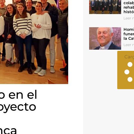
colab
rehab
histó
Leer n
Homil
funer
la Ca
Leer n
Car
o en el
oyecto
nca