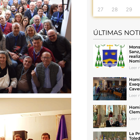
27
28
29
ÚLTIMAS NOT
Mons
Sanz
reali
Nomb
Leer n
Homil
Exeq
Cave
Leer n
Homil
Cleme
Leer n
La Pr
Toled