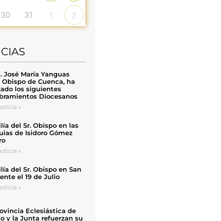
30
31
1
2
ICIAS
. José María Yanguas
, Obispo de Cuenca, ha
zado los siguientes
ramientos Diocesanos
oticia »
ía del Sr. Obispo en las
uias de Isidoro Gómez
ro
oticia »
ía del Sr. Obispo en San
nte el 19 de Julio
oticia »
ovincia Eclesiástica de
o y la Junta refuerzan su