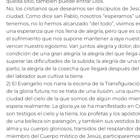
queda sitio, también puede entrar Dios.
No, los cristianos que deseamos ser discípulos de Je
ciudad. Como dice san Pablo, nosotros “esperamos” un 
tenemos, no lo hemos alcanzado “del todo”, vivimos en
una esperanza que nos llena de alegría, pero que es c
el sufrimiento que nos supone mantener a raya nuest
vencer nuestro egoísmo. Van juntos alegría y dolor; do
condición de una gran alegría: la alegría del que llega 
superar las dificultades de la subida; la alegría de una 
parto; la alegría de la cosecha que llegará después del
del labrador aue cultiva la tierra.
2) El Evangelio nos narra la escena de la Transfiguraci
de la gloria futura; no se trata de una ilusión, una qui
ciudad del cielo de la que somos de algún modo mie
espera realmente. La gloria ya se ha manifestado en Cri
son testigos el cielo y la tierra, los profetas y los apósto
de una belleza sin parangón, y también sus vestidos b
alma y su cuerpo gloriosos, transidos del resplandor d
miembro del Cuerpo místico de Jesús, participaremos