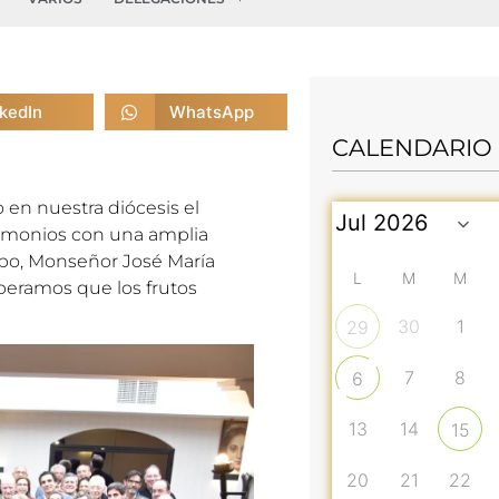
nkedIn
WhatsApp
CALENDARIO
o en nuestra diócesis el
imonios con una amplia
spo, Monseñor José María
L
M
M
peramos que los frutos
30
1
29
7
8
6
13
14
15
20
21
22