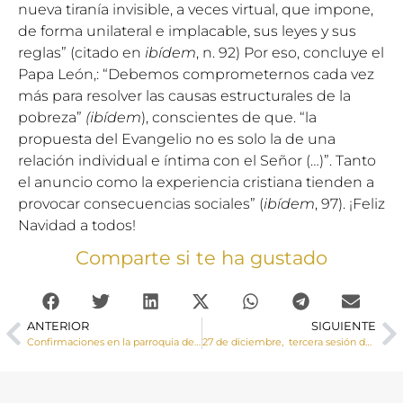
nueva tiranía invisible, a veces virtual, que impone,
de forma unilateral e implacable, sus leyes y sus
reglas” (citado en
ibídem
, n. 92) Por eso, concluye el
Papa León,: “Debemos comprometernos cada vez
más para resolver las causas estructurales de la
pobreza”
(ibídem
), conscientes de que. “la
propuesta del Evangelio no es solo la de una
relación individual e íntima con el Señor (…)”. Tanto
el anuncio como la experiencia cristiana tienden a
provocar consecuencias sociales” (
ibídem
, 97). ¡Feliz
Navidad a todos!
Comparte si te ha gustado
ANTERIOR
SIGUIENTE
Confirmaciones en la parroquia de El Provencio
27 de diciembre, tercera sesión de los Encuentros de Formación Fe y Vida del COF