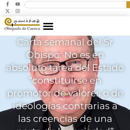
Carta semanal del Sr
Obispo: No es en
absoluto tarea del Estado
“constituirse en
promotor de valores o de
ideologías contrarias a
las creencias de una