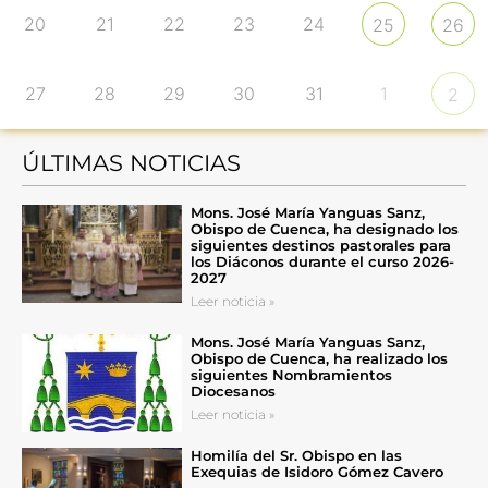
20
21
22
23
24
25
26
27
28
29
30
31
1
2
ÚLTIMAS NOTICIAS
Mons. José María Yanguas Sanz,
Obispo de Cuenca, ha designado los
siguientes destinos pastorales para
los Diáconos durante el curso 2026-
2027
Leer noticia »
Mons. José María Yanguas Sanz,
Obispo de Cuenca, ha realizado los
siguientes Nombramientos
Diocesanos
Leer noticia »
Homilía del Sr. Obispo en las
Exequias de Isidoro Gómez Cavero