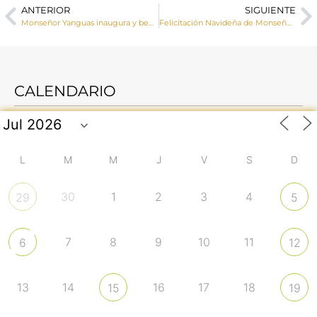
ANTERIOR
SIGUIENTE
Monseñor Yanguas inaugura y bendice la Ruta de los Belenes de la Junta de Cofradías
Felicitación Navideña de Monseñor José María Yanguas a toda la diócesis
CALENDARIO
L
M
M
J
V
S
D
30
1
2
3
4
29
5
7
8
9
10
11
6
12
13
14
16
17
18
15
19