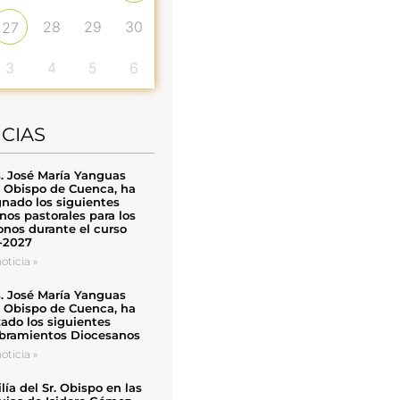
28
29
30
27
3
4
5
6
ICIAS
. José María Yanguas
, Obispo de Cuenca, ha
nado los siguientes
nos pastorales para los
nos durante el curso
-2027
oticia »
. José María Yanguas
, Obispo de Cuenca, ha
zado los siguientes
ramientos Diocesanos
oticia »
ía del Sr. Obispo en las