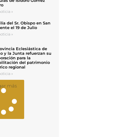
uias de Isidoro Gómez
ro
oticia »
ía del Sr. Obispo en San
nte el 19 de Julio
oticia »
ovincia Eclesiástica de
o y la Junta refuerzan su
oración para la
ilitación del patrimonio
rico regional
oticia »
gar más