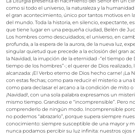
La Liturgia presenta el nacimiento del Señor en un cli
como si todo el universo, la naturaleza y la humanid
el gran acontecimiento, único por tantos motivos en la
del mundo. Toda la historia, en silencio, expectante, es
que tiene lugar en una pequeña ciudad, Belén de Jud
Los hombres como descuidados; el universo, en cambio
profunda, a la espera de la aurora, de la nueva luz, ex
singular quietud que precede a la eclosión del gran a
la Navidad, la irrupción de la eternidad -“el tiempo de Di
tiempo de los hombres”-; el querer de Dios realizado, 
alcanzada: ¡El Verbo eterno de Dios hecho carne! ¡La N
con estas fechas; como para reducir el misterio a una be
como para declasar el arcano a la condición de mito o 
¡Navidad!, con una sola palabra expresamos un misteri
mismo tiempo. Grandioso e “incomprensible”. Pero 
comprenderlo de ningún modo. Incomprensible porqu
no podemos “abrazarlo”, porque supera siempre nues
conocimiento: siempre susceptible de una mayor y m
nunca podamos percibir su luz infinita: nuestros ojos 