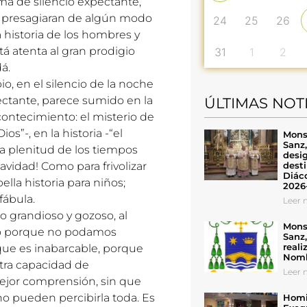
ma de silencio expectante,
ad presagiaran de algún modo
24
25
26
 historia de los hombres y
tá atenta al gran prodigio
31
1
2
á.
, en el silencio de la noche
pectante, parece sumido en la
ÚLTIMAS NOT
contecimiento: el misterio de
os”-, en la historia -“el
Mons
Sanz
la plenitud de los tiempos
desig
desti
avidad! Como para frivolizar
Diáco
lla historia para niños;
2026
fábula.
Leer n
o grandioso y gozoso, al
Mons
no porque no podamos
Sanz
reali
e es inabarcable, porque
Nomb
tra capacidad de
Leer n
ejor comprensión, sin que
no pueden percibirla toda. Es
Homil