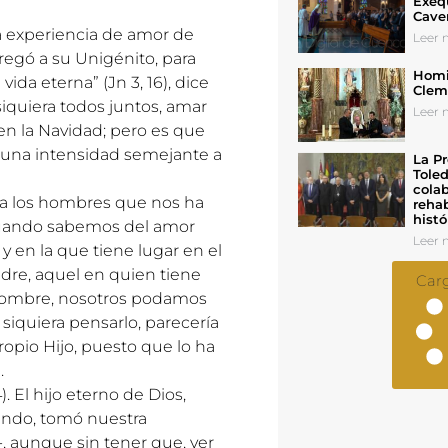
Exeq
Cave
a experiencia de amor de
Leer n
regó a su Unigénito, para
Homil
ida eterna” (Jn 3, 16), dice
Cleme
quiera todos juntos, amar
Leer n
en la Navidad; pero es que
una intensidad semejante a
La Pr
Toled
colab
 a los hombres que nos ha
rehab
histó
cuando sabemos del amor
Leer n
r y en la que tiene lugar en el
dre, aquel en quien tiene
Car
 hombre, nosotros podamos
 siquiera pensarlo, parecería
opio Hijo, puesto que lo ha
.
). El hijo eterno de Dios,
undo, tomó nuestra
 aunque sin tener que, ver