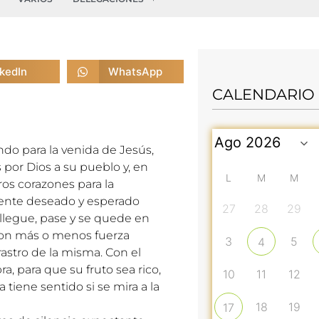
nkedIn
WhatsApp
CALENDARIO
do para la venida de Jesús,
por Dios a su pueblo y, en
L
M
M
os corazones para la
mente deseado y esperado
27
28
29
llegue, pase y se quede en
con más o menos fuerza
3
5
4
rastro de la misma. Con el
a, para que su fruto sea rico,
10
11
12
 tiene sentido si se mira a la
18
19
17