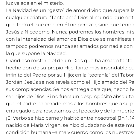
luz velada en el misterio.
La Navidad es un “gesto” de amor divino que supera l
cualquier criatura. “Tanto amó Dios al mundo, que ent
que todo el que cree en Él no perezca, sino que tenga v
Jesús a Nicodemo. Nunca podremos los hombres, ni si
con la intensidad del amor de Dios que se manifiesta 
tampoco podremos nunca ser amados por nadie con 
la que supone la Navidad.
Grandioso misterio el de un Dios que ha amado tanto
hecho don de su propio Hijo; tanto más insondable 
infinito del Padre por su Hijo: en la “teofanía” del Tabo
Jordán, Jesús se nos revela como el Hijo amado del Pa
sus complacencias. Se nos entrega para que, hecho
ser hijos de Dios. Si no fuera un despropósito absoluto
que el Padre ha amado más a los hombres que a su pr
entregado para rescatarnos del pecado y de la muerte
¡El Verbo se hizo carne y habitó entre nosotros! (Jn 1, 14
nacido de María Virgen, se hizo ciudadano de este m
condición humana –alma y cuerpo como los nuestros-,