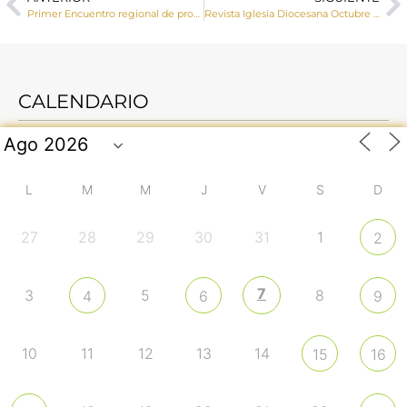
Primer Encuentro regional de profesores de Religión de Castilla La Mancha
Revista Iglesia Diocesana Octubre 2023
CALENDARIO
L
M
M
J
V
S
D
27
28
29
30
31
1
2
7
3
5
8
4
6
9
10
11
12
13
14
15
16