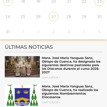
18
19
20
21
22
17
23
24
25
26
28
29
30
27
31
1
2
3
4
5
6
ÚLTIMAS NOTICIAS
Mons. José María Yanguas Sanz,
Obispo de Cuenca, ha designado los
siguientes destinos pastorales para
los Diáconos durante el curso 2026-
2027
Leer noticia »
Mons. José María Yanguas Sanz,
Obispo de Cuenca, ha realizado los
siguientes Nombramientos
Diocesanos
Leer noticia »