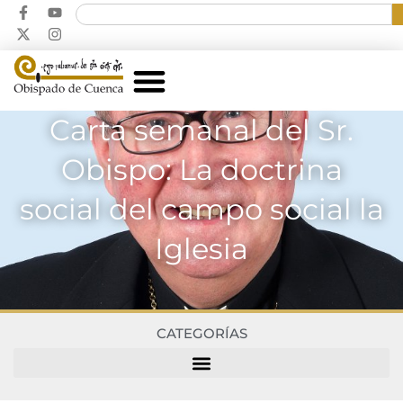
Carta semanal del Sr.
Obispo: La doctrina
social del campo social la
Iglesia
CATEGORÍAS