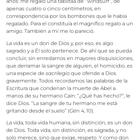
años: me regaló una tablitaa de “windsurf”, de
apenas cuatro o cinco centímetros, en
correspondencia por los bombones que le había
regalado. Para el constituía el magnífico regalo a un
amigo. También a mí me lo pareció.
La vida es un don de Dios y, por eso, es algo
sagrado y a Él solo pertenece. De ahí que se pueda
concluir, sin enredarnos en mayores disquisiciones,
que derramar la sangre de alguien, el homicidio, es
una especie de
sacrilegio
que ofende a Dios
gravemente. Todos recordamos las palabras de la
Escritura que condenan la muerte de Abel a
manos de su hermano Caín: “¿Qué has hecho?”, le
dice Dios. “La sangre de tu hermano me está
gritando desde el suelo” (
Gén
4, 10).
La vida, toda vida humana, sin distinción, es un don
de Dios. Toda vida, sin distinción, es sagrada, y no
solo merece, sino que exige, respeto. Y como don