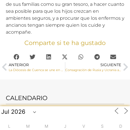
de sus familias como su gran tesoro, a hacer cuanto
sea posible para que los hijos crezcan en
ambientes seguros, y a procurar que los enfermos y
ancianos tengan siempre quien los cuide y
acompañe.
Comparte si te ha gustado
ANTERIOR
SIGUIENTE
La Diócesis de Cuenca se une en oración al Papa en el Acto que consagrará a la Santísima Virgen los países de Rusia y Ucrania pidiendo la paz
Consagración de Rusia y Ucrania al Inmaculado Corazón de María
CALENDARIO
L
M
M
J
V
S
D