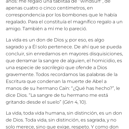
años: me regaló una tablitaa de “windsurf”, de
apenas cuatro o cinco centímetros, en
correspondencia por los bombones que le había
regalado. Para el constituía el magnífico regalo a un
amigo. También a mí me lo pareció.
La vida es un don de Dios y, por eso, es algo
sagrado y a Él solo pertenece. De ahí que se pueda
concluir, sin enredarnos en mayores disquisiciones,
que derramar la sangre de alguien, el homicidio, es
una especie de
sacrilegio
que ofende a Dios
gravemente. Todos recordamos las palabras de la
Escritura que condenan la muerte de Abel a
manos de su hermano Caín: “¿Qué has hecho?”, le
dice Dios. “La sangre de tu hermano me está
gritando desde el suelo” (
Gén
4, 10).
La vida, toda vida humana, sin distinción, es un don
de Dios. Toda vida, sin distinción, es sagrada, y no
solo merece, sino que exige, respeto. Y como don