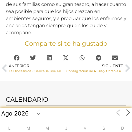
de sus familias como su gran tesoro, a hacer cuanto
sea posible para que los hijos crezcan en
ambientes seguros, y a procurar que los enfermos y
ancianos tengan siempre quien los cuide y
acompañe.
Comparte si te ha gustado
ANTERIOR
SIGUIENTE
La Diócesis de Cuenca se une en oración al Papa en el Acto que consagrará a la Santísima Virgen los países de Rusia y Ucrania pidiendo la paz
Consagración de Rusia y Ucrania al Inmaculado Corazón de María
CALENDARIO
L
M
M
J
V
S
D