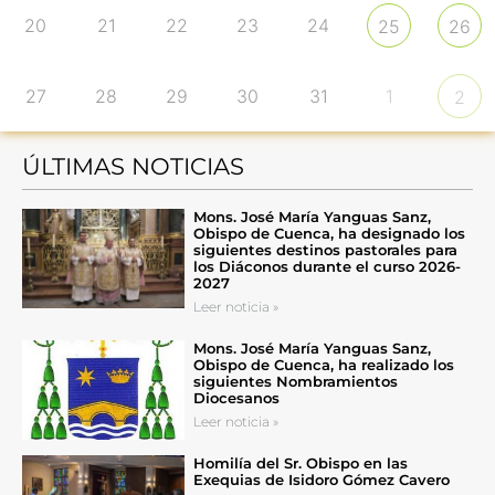
20
21
22
23
24
25
26
27
28
29
30
31
1
2
ÚLTIMAS NOTICIAS
Mons. José María Yanguas Sanz,
Obispo de Cuenca, ha designado los
siguientes destinos pastorales para
los Diáconos durante el curso 2026-
2027
Leer noticia »
Mons. José María Yanguas Sanz,
Obispo de Cuenca, ha realizado los
siguientes Nombramientos
Diocesanos
Leer noticia »
Homilía del Sr. Obispo en las
Exequias de Isidoro Gómez Cavero