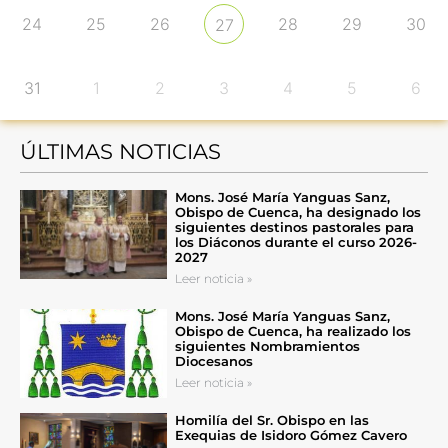
24
25
26
28
29
30
27
31
1
2
3
4
5
6
ÚLTIMAS NOTICIAS
Mons. José María Yanguas Sanz,
Obispo de Cuenca, ha designado los
siguientes destinos pastorales para
los Diáconos durante el curso 2026-
2027
Leer noticia »
Mons. José María Yanguas Sanz,
Obispo de Cuenca, ha realizado los
siguientes Nombramientos
Diocesanos
Leer noticia »
Homilía del Sr. Obispo en las
Exequias de Isidoro Gómez Cavero