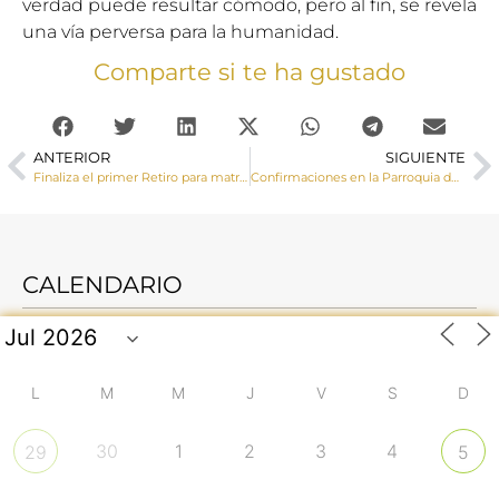
verdad puede resultar cómodo, pero al fin, se revela
una vía perversa para la humanidad.
Comparte si te ha gustado
ANTERIOR
SIGUIENTE
Finaliza el primer Retiro para matrimonios del Proyecto Amor Conyugal en Cuenca
Confirmaciones en la Parroquia de Ntra. Sra. de la Paz (Cuenca)
CALENDARIO
L
M
M
J
V
S
D
30
1
2
3
4
29
5