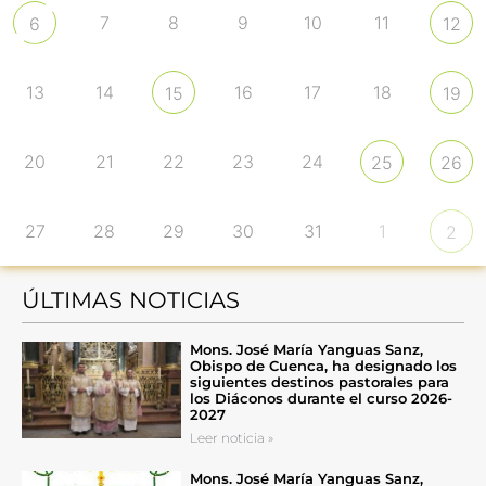
7
8
9
10
11
6
12
13
14
16
17
18
15
19
20
21
22
23
24
25
26
27
28
29
30
31
1
2
ÚLTIMAS NOTICIAS
Mons. José María Yanguas Sanz,
Obispo de Cuenca, ha designado los
siguientes destinos pastorales para
los Diáconos durante el curso 2026-
2027
Leer noticia »
Mons. José María Yanguas Sanz,