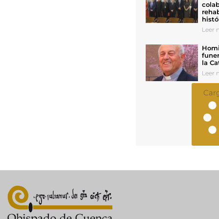
colab
rehab
histó
Leer n
Homil
funer
la Ca
Leer n
Car