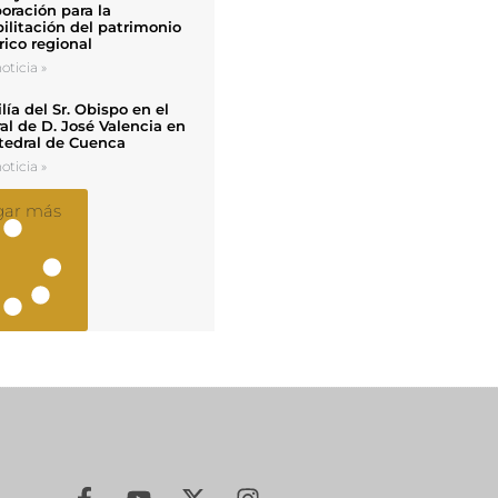
oración para la
ilitación del patrimonio
rico regional
oticia »
ía del Sr. Obispo en el
al de D. José Valencia en
tedral de Cuenca
oticia »
gar más