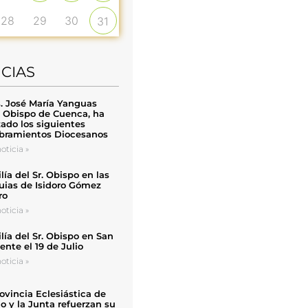
28
29
30
31
ICIAS
. José María Yanguas
, Obispo de Cuenca, ha
zado los siguientes
ramientos Diocesanos
oticia »
ía del Sr. Obispo en las
uias de Isidoro Gómez
ro
oticia »
ía del Sr. Obispo en San
nte el 19 de Julio
oticia »
ovincia Eclesiástica de
o y la Junta refuerzan su