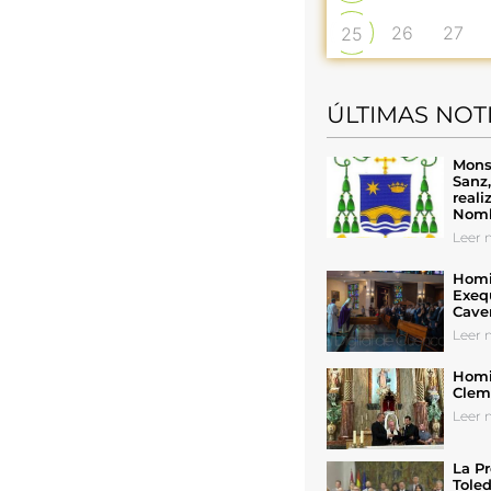
26
27
25
ÚLTIMAS NOT
Mons
Sanz
reali
Nomb
Leer n
Homil
Exeq
Cave
Leer n
Homil
Cleme
Leer n
La Pr
Toled