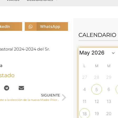
nkedIn
WhatsApp
CALENDARIO
storal 2024-2024 del Sr.
za
L
M
M
stado
27
28
29
4
6
5
SIGUIENTE
El Sr. Obispo asiste a la elección de la nueva Madre Priora y Consejeras en el Monasterio de las MM. Trinitarias de San Clemente
11
12
13
19
20
18