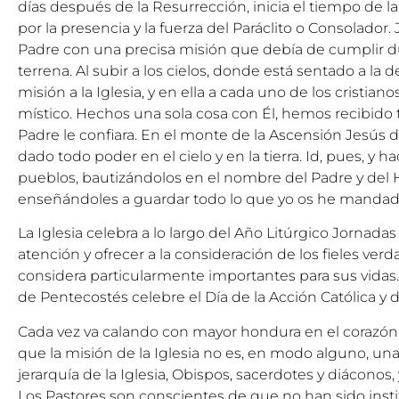
días después de la Resurrección, inicia el tiempo de la 
por la presencia y la fuerza del Paráclito o Consolador.
Padre con una precisa misión que debía de cumplir du
terrena. Al subir a los cielos, donde está sentado a la 
misión a la Iglesia, y en ella a cada uno de los cristi
místico. Hechos una sola cosa con Él, hemos recibido 
Padre le confiara. En el monte de la Ascensión Jesús d
dado todo poder en el cielo y en la tierra. Id, pues, y h
pueblos, bautizándolos en el nombre del Padre y del Hi
enseñándoles a guardar todo lo que yo os he mandad
La Iglesia celebra a lo largo del Año Litúrgico Jornadas
atención y ofrecer a la consideración de los fieles ver
considera particularmente importantes para sus vidas. 
de Pentecostés celebre el Día de la Acción Católica y 
Cada vez va calando con mayor hondura en el corazón
que la misión de la Iglesia no es, en modo alguno, una
jerarquía de la Iglesia, Obispos, sacerdotes y diáconos, y
Los Pastores son conscientes de que no han sido insti