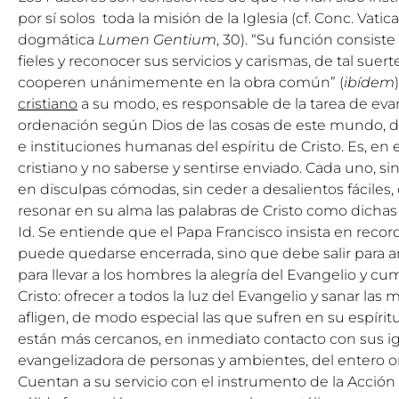
por sí solos toda la misión de la Iglesia (cf. Conc. Vatic
dogmática
Lumen Gentium
, 30). “Su función consist
fieles y reconocer sus servicios y carismas, de tal suer
cooperen unánimemente en la obra común” (
ibídem
cristiano
a su modo, es responsable de la tarea de evan
ordenación según Dios de las cosas de este mundo, de
e instituciones humanas del espíritu de Cristo. Es, en 
cristiano y no saberse y sentirse enviado. Cada uno, s
en disculpas cómodas, sin ceder a desalientos fáciles
resonar en su alma las palabras de Cristo como dichas 
Id. Se entiende que el Papa Francisco insista en recor
puede quedarse encerrada, sino que debe salir para an
para llevar a los hombres la alegría del Evangelio y c
Cristo: ofrecer a todos la luz del Evangelio y sanar la
afligen, de modo especial las que sufren en su espíritu
están más cercanos, en inmediato contacto con sus igu
evangelizadora de personas y ambientes, del entero or
Cuentan a su servicio con el instrumento de la Acción 