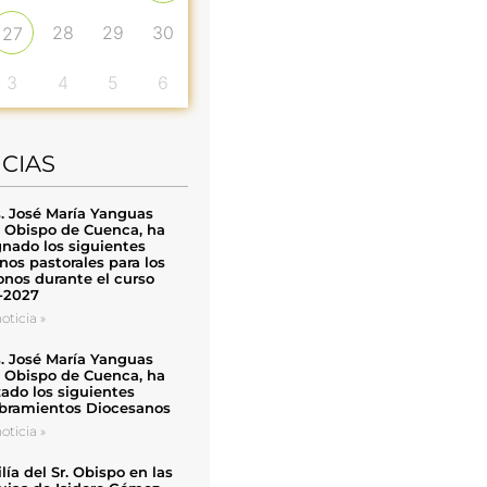
28
29
30
27
3
4
5
6
ICIAS
. José María Yanguas
, Obispo de Cuenca, ha
nado los siguientes
nos pastorales para los
nos durante el curso
-2027
oticia »
. José María Yanguas
, Obispo de Cuenca, ha
zado los siguientes
ramientos Diocesanos
oticia »
ía del Sr. Obispo en las