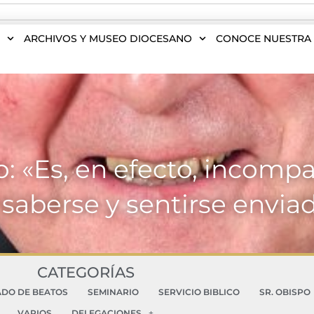
S
ARCHIVOS Y MUSEO DIOCESANO
CONOCE NUESTRA 
o: «Es, en efecto, incompat
 saberse y sentirse enviad
CATEGORÍAS
ADO DE BEATOS
SEMINARIO
SERVICIO BIBLICO
SR. OBISPO
VARIOS
DELEGACIONES