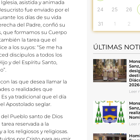
Iglesia, asistida y animada
24
25
26
 Jesucristo fue enviado por el
rante los días de su vida
31
1
2
derecha del Padre, confió su
anos, que formamos su Cuerpo
también la tarea que el
ÚLTIMAS NOT
ice a los suyos: “Se me ha
aced discípulos a todos los
Mons
jo y del Espíritu Santo,
Sanz
o”.
desig
desti
Diáco
 con las que desea llamar la
2026
dades o realidades que
Leer n
Es ya tradicional que el día
Mons
del Apostolado seglar.
Sanz
reali
 del Pueblo santo de Dios
Nomb
 tarea reservada a la
Leer n
 a los religiosos y religiosas.
Homil
tuidos por Cristo para asumir