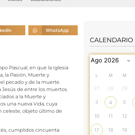
nkedIn
WhatsApp
CALENDARIO
po Pascual, en que la Iglesia
a, la Pasión, Muerte y
L
M
M
el pecado y de la muerte.
27
28
29
 a Jesús de entre los muertos.
ados a la Muerte y
3
5
4
os una nueva Vida, cuya
n celeste, objeto último de
10
11
12
18
19
stés, cumplidos cincuenta
17