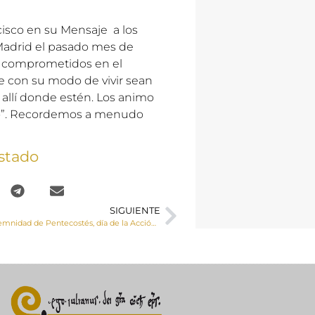
cisco en su Mensaje a los
 Madrid el pasado mes de
es comprometidos en el
que con su modo de vivir sean
o allí donde estén. Los animo
do”. Recordemos a menudo
stado
SIGUIENTE
31 de mayo, solemnidad de Pentecostés, día de la Acción Católica y el Apostolado Seglar