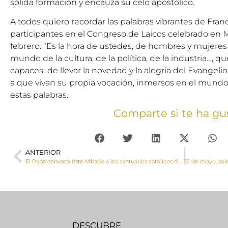
sólida formación y encauza su celo apostólico.
A todos quiero recordar las palabras vibrantes de Fran
participantes en el Congreso de Laicos celebrado en
febrero: “Es la hora de ustedes, de hombres y mujer
mundo de la cultura, de la política, de la industria…, 
capaces de llevar la novedad y la alegría del Evangeli
a que vivan su propia vocación, inmersos en el mun
estas palabras.
Comparte si te ha gu
ANTERIOR
El Papa convoca este sábado a los santuarios católicos de todo el mundo a que se unan en la oración por el fin de la pandemia
DESCUBRE