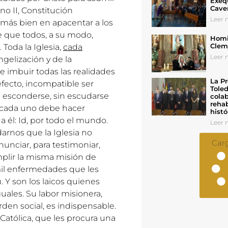
Exeq
Cave
ano II, Constitución
Leer n
e más bien en apacentar a los
te que todos, a su modo,
Homil
Cleme
). Toda la Iglesia,
cada
Leer n
gelización y de la
 imbuir todas las realidades
La Pr
efecto, incompatible ser
Toled
in esconderse, sin escudarse
colab
rehab
, cada uno debe hacer
histó
a él: Id, por todo el mundo.
Leer n
darnos que la Iglesia no
Car
unciar, para testimoniar,
umplir la misma misión de
s mil enfermedades que les
. Y son los laicos quienes
ales. Su labor misionera,
den social, es indispensable.
Católica, que les procura una