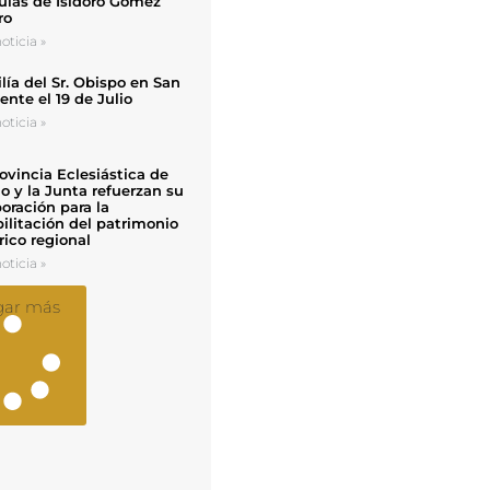
uias de Isidoro Gómez
ro
oticia »
ía del Sr. Obispo en San
nte el 19 de Julio
oticia »
ovincia Eclesiástica de
o y la Junta refuerzan su
oración para la
ilitación del patrimonio
rico regional
oticia »
gar más