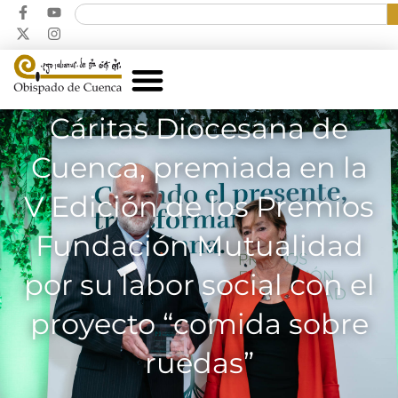
Cáritas Diocesana de
Cuenca, premiada en la
V Edición de los Premios
Fundación Mutualidad
por su labor social con el
proyecto “comida sobre
ruedas”