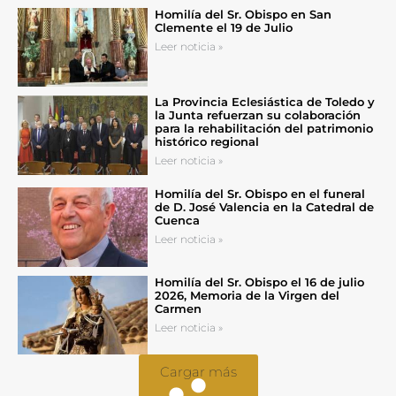
Homilía del Sr. Obispo en San
Clemente el 19 de Julio
Leer noticia »
La Provincia Eclesiástica de Toledo y
la Junta refuerzan su colaboración
para la rehabilitación del patrimonio
histórico regional
Leer noticia »
Homilía del Sr. Obispo en el funeral
de D. José Valencia en la Catedral de
Cuenca
Leer noticia »
Homilía del Sr. Obispo el 16 de julio
2026, Memoria de la Virgen del
Carmen
Leer noticia »
Cargar más