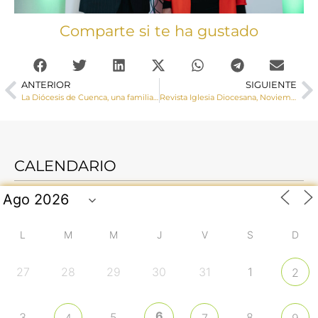
Comparte si te ha gustado
ANTERIOR
SIGUIENTE
La Diócesis de Cuenca, una familia viva de fe con 327 parroquias, 178 sacerdotes, 152 religiosos y religiosas, 73 misioneros y 514 catequistas
Revista Iglesia Diocesana, Noviembre 2025
CALENDARIO
L
M
M
J
V
S
D
27
28
29
30
31
1
2
6
3
5
8
4
7
9