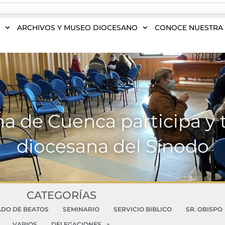
S
ARCHIVOS Y MUSEO DIOCESANO
CONOCE NUESTRA 
a de Cuenca participa y t
diocesana del Sínodo
CATEGORÍAS
ADO DE BEATOS
SEMINARIO
SERVICIO BIBLICO
SR. OBISPO
VARIOS
DELEGACIONES