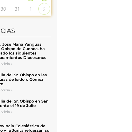
30
31
1
2
ICIAS
. José María Yanguas
, Obispo de Cuenca, ha
zado los siguientes
ramientos Diocesanos
oticia »
ía del Sr. Obispo en las
uias de Isidoro Gómez
ro
oticia »
ía del Sr. Obispo en San
nte el 19 de Julio
oticia »
ovincia Eclesiástica de
o y la Junta refuerzan su