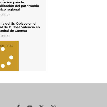
oración para la
ilitación del patrimonio
rico regional
oticia »
ía del Sr. Obispo en el
al de D. José Valencia en
tedral de Cuenca
oticia »
gar más