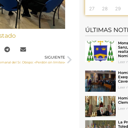
27
28
29
ÚLTIMAS NOT
stado
Mons
Sanz
reali
Nomb
SIGUIENTE
Leer n
emanal del Sr. Obispo: «Perdón sin límites»
Homil
Exeq
Cave
Leer n
Homil
Cleme
Leer n
La Pr
Toled