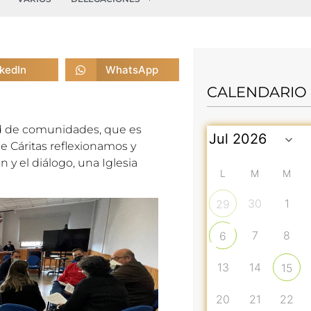
nkedIn
WhatsApp
CALENDARIO
d de comunidades, que es
e Cáritas reflexionamos y
 y el diálogo, una Iglesia
L
M
M
30
1
29
7
8
6
13
14
15
20
21
22