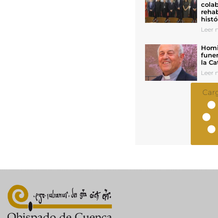
colab
rehab
histó
Leer n
Homil
funer
la Ca
Leer n
Car