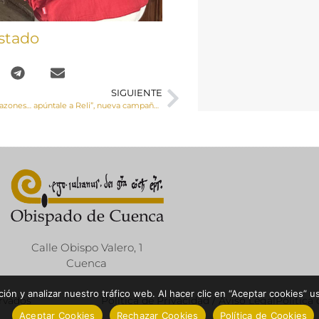
stado
SIGUIENTE
“Son tantas las razones… apúntale a Reli”, nueva campaña de la Comisión Episcopal para la Educación y Cultura
Calle Obispo Valero, 1
Cuenca
ón y analizar nuestro tráfico web. Al hacer clic en “Aceptar cookies” u
ervados
Política de Privacidad / Aviso Legal
Política
Aceptar Cookies
Rechazar Cookies
Política de Cookies