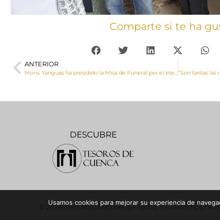
Comparte si te ha gu
ANTERIOR
Mons. Yanguas ha presidido la Misa de Funeral por el eterno descanso del Papa Francisco en la S.I. Catedral Basílica de Cuenca (galería de imágenes)
DESCUBRE
Usamos cookies para mejorar su experiencia de navegaci
© 2026 Diócesis de Cuenca - Todos los derechos res