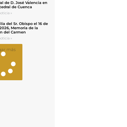
al de D. José Valencia en
tedral de Cuenca
oticia »
ía del Sr. Obispo el 16 de
 2026, Memoria de la
en del Carmen
oticia »
gar más