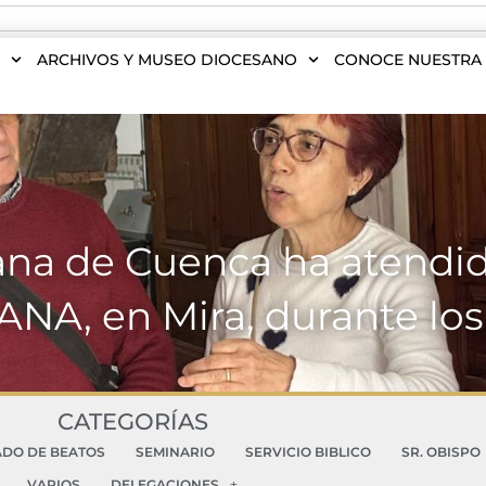
S
ARCHIVOS Y MUSEO DIOCESANO
CONOCE NUESTRA 
ana de Cuenca ha atendido
DANA, en Mira, durante lo
CATEGORÍAS
ADO DE BEATOS
SEMINARIO
SERVICIO BIBLICO
SR. OBISPO
VARIOS
DELEGACIONES