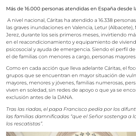
Más de 16.000 personas atendidas en España desde 
A nivel nacional, Cáritas ha atendido a 16.338 persona
las graves inundaciones en Valencia, Letur (Albacete),
Jerez, durante los seis primeros meses, invirtiendo má
en el reacondicionamiento y equipamiento de viviend
psicosocial y ayuda de emergencia. Siendo el perfil 
el de familias con menores a cargo, personas mayores
Como en cada acción que lleva adelante Cáritas, el fo
grupos que se encuentran en mayor situación de vuln
mayores, menores y jóvenes, familias numerosas, per
viven en soledad, sin redes de apoyo o que ya se enc
exclusión antes de la DANA.
Tras las riadas, el papa Francisco pedía por los difun
las familias damnificadas “que el Señor sostenga a lo
los rescatistas”.