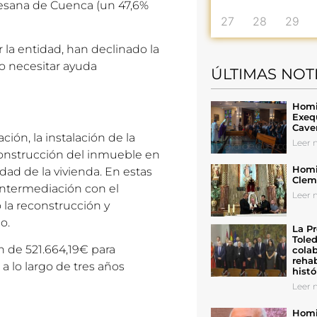
cesana de Cuenca (un 47,6%
27
28
29
 la entidad, han declinado la
o necesitar ayuda
ÚLTIMAS NOT
Homil
Exeq
Cave
ción, la instalación de la
Leer n
econstrucción del inmueble en
Homil
dad de la vivienda. En estas
Cleme
 intermediación con el
Leer n
 la reconstrucción y
o.
La Pr
Toled
 de 521.664,19€ para
colab
rehab
a lo largo de tres años
histó
Leer n
Homil