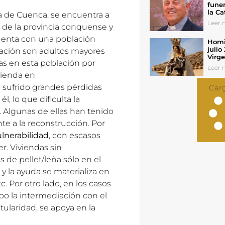
funer
la Ca
ia de Cuenca, se encuentra a
Leer n
 de la provincia conquense y
uenta con una población
Homil
julio
lación son adultos mayores
Virg
as en esta población por
Leer n
ivienda en
 sufrido grandes pérdidas
Car
, lo que dificulta la
. Algunas de ellas han tenido
e a la reconstrucción. Por
ulnerabilidad
, con escasos
er. Viviendas sin
 de pellet/leña sólo en el
 y la ayuda se materializa en
c. Por otro lado, en los casos
cabo la intermediación con el
tularidad, se apoya en la