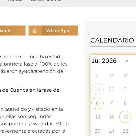
nkedIn
WhatsApp
CALENDARIO
esana de Cuenca ha estado
a primera fase al 100% de los
ibieron ayuda/atención del
L
M
M
30
1
29
a de Cuenca en la fase de
7
8
6
n atendido y visitado en la
 de ellas son segundas
13
14
15
 sus primeras viviendas, 59 en
20
21
22
 gravemente afectadas por la