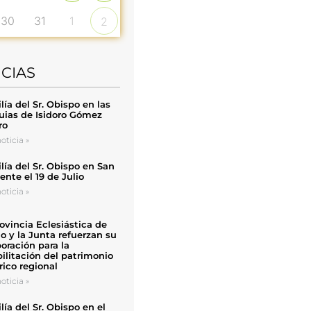
30
31
1
2
ICIAS
ía del Sr. Obispo en las
uias de Isidoro Gómez
ro
oticia »
ía del Sr. Obispo en San
nte el 19 de Julio
oticia »
ovincia Eclesiástica de
o y la Junta refuerzan su
oración para la
ilitación del patrimonio
rico regional
oticia »
ía del Sr. Obispo en el