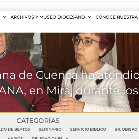
S
ARCHIVOS Y MUSEO DIOCESANO
CONOCE NUESTRA 
ana de Cuenca ha atendido
DANA, en Mira, durante lo
CATEGORÍAS
ADO DE BEATOS
SEMINARIO
SERVICIO BIBLICO
SR. OBISPO
VARIOS
DELEGACIONES