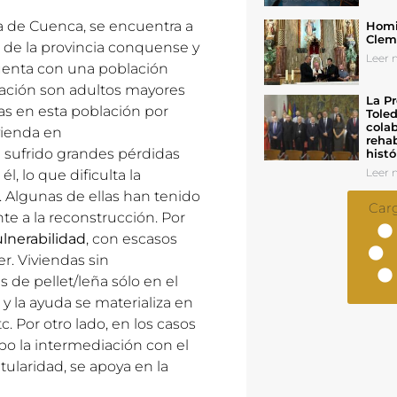
ia de Cuenca, se encuentra a
Homil
Cleme
 de la provincia conquense y
Leer n
uenta con una población
lación son adultos mayores
La Pr
as en esta población por
Toled
colab
ivienda en
rehab
 sufrido grandes pérdidas
histó
Leer n
, lo que dificulta la
. Algunas de ellas han tenido
Car
e a la reconstrucción. Por
ulnerabilidad
, con escasos
er. Viviendas sin
 de pellet/leña sólo en el
 y la ayuda se materializa en
c. Por otro lado, en los casos
cabo la intermediación con el
tularidad, se apoya en la