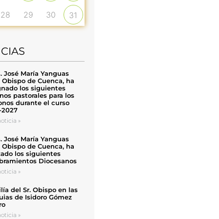
28
29
30
31
ICIAS
. José María Yanguas
, Obispo de Cuenca, ha
nado los siguientes
nos pastorales para los
nos durante el curso
-2027
oticia »
. José María Yanguas
, Obispo de Cuenca, ha
zado los siguientes
ramientos Diocesanos
oticia »
ía del Sr. Obispo en las
uias de Isidoro Gómez
ro
oticia »