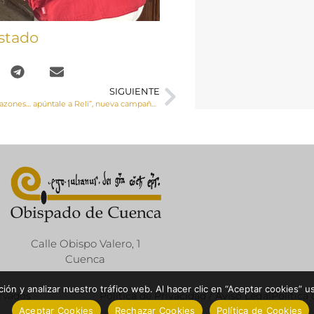
stado
SIGUIENTE
“Son tantas las razones… apúntale a Reli”, nueva campaña de la Comisión Episcopal para la Educación y Cultura
Calle Obispo Valero, 1
Cuenca
ón y analizar nuestro tráfico web. Al hacer clic en “Aceptar cookies” u
ervados
Política de Privacidad / Aviso Legal
Política
Aceptar Cookies
Rechazar Cookies
Política de Cookies