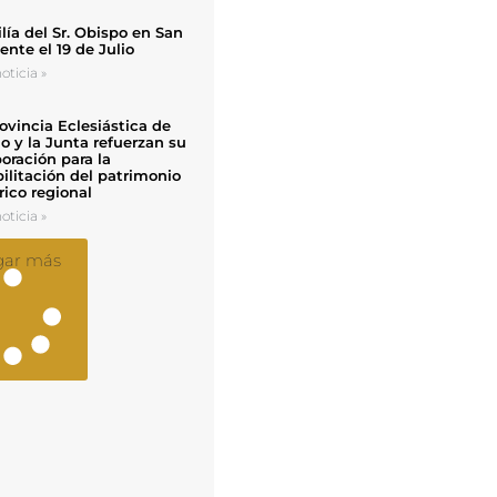
ía del Sr. Obispo en San
nte el 19 de Julio
oticia »
ovincia Eclesiástica de
o y la Junta refuerzan su
oración para la
ilitación del patrimonio
rico regional
oticia »
gar más