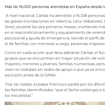
Más de 16.000 personas atendidas en España desde 
A nivel nacional, Cáritas ha atendido a 16.338 persona
las graves inundaciones en Valencia, Letur (Albacete),
Jerez, durante los seis primeros meses, invirtiendo má
en el reacondicionamiento y equipamiento de viviend
psicosocial y ayuda de emergencia. Siendo el perfil 
el de familias con menores a cargo, personas mayores
Como en cada acción que lleva adelante Cáritas, el fo
grupos que se encuentran en mayor situación de vuln
mayores, menores y jóvenes, familias numerosas, per
viven en soledad, sin redes de apoyo o que ya se enc
exclusión antes de la DANA.
Tras las riadas, el papa Francisco pedía por los difun
las familias damnificadas “que el Señor sostenga a lo
los rescatistas”.