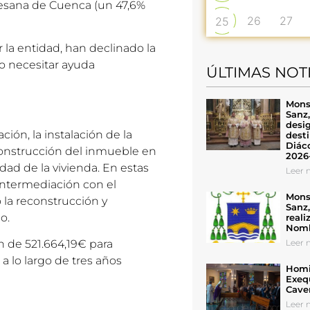
cesana de Cuenca (un 47,6%
26
27
25
 la entidad, han declinado la
o necesitar ayuda
ÚLTIMAS NOT
Mons
Sanz
desig
ción, la instalación de la
desti
Diáco
econstrucción del inmueble en
2026
dad de la vivienda. En estas
Leer n
 intermediación con el
Mons
 la reconstrucción y
Sanz
o.
reali
Nomb
Leer n
 de 521.664,19€ para
a lo largo de tres años
Homil
Exeq
Cave
Leer n