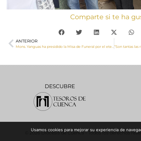
Comparte si te ha gu
ANTERIOR
Mons. Yanguas ha presidido la Misa de Funeral por el eterno descanso del Papa Francisco en la S.I. Catedral Basílica de Cuenca (galería de imágenes)
DESCUBRE
Usamos cookies para mejorar su experiencia de navegaci
© 2026 Diócesis de Cuenca - Todos los derechos res