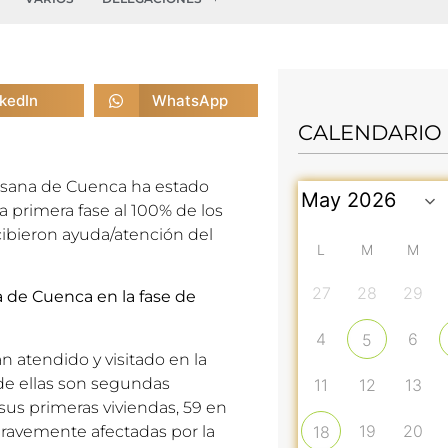
nkedIn
WhatsApp
CALENDARIO
esana de Cuenca ha estado
a primera fase al 100% de los
ibieron ayuda/atención del
L
M
M
27
28
29
a de Cuenca en la fase de
4
6
5
n atendido y visitado en la
 de ellas son segundas
11
12
13
 sus primeras viviendas, 59 en
19
20
 gravemente afectadas por la
18