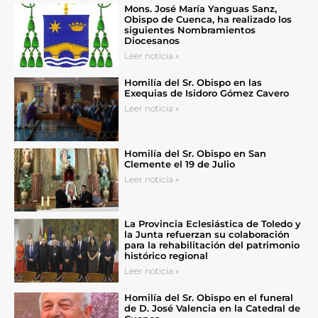
Mons. José María Yanguas Sanz,
Obispo de Cuenca, ha realizado los
siguientes Nombramientos
Diocesanos
Leer noticia »
Homilía del Sr. Obispo en las
Exequias de Isidoro Gómez Cavero
Leer noticia »
Homilía del Sr. Obispo en San
Clemente el 19 de Julio
Leer noticia »
La Provincia Eclesiástica de Toledo y
la Junta refuerzan su colaboración
para la rehabilitación del patrimonio
histórico regional
Leer noticia »
Homilía del Sr. Obispo en el funeral
de D. José Valencia en la Catedral de