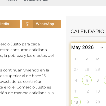
nkedIn
WhatsApp
CALENDARIO
ercio Justo para cada
uestro consumo cotidiano,
, la pobreza y los efectos del
L
M
M
27
28
29
 continúan viviendo en la
s superior al de hace 15
4
6
5
devastadores continúan
e ello, el Comercio Justo es
11
12
13
ución de manera cotidiana a la
19
20
18