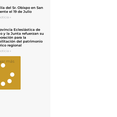
ía del Sr. Obispo en San
nte el 19 de Julio
oticia »
ovincia Eclesiástica de
o y la Junta refuerzan su
oración para la
ilitación del patrimonio
rico regional
oticia »
gar más