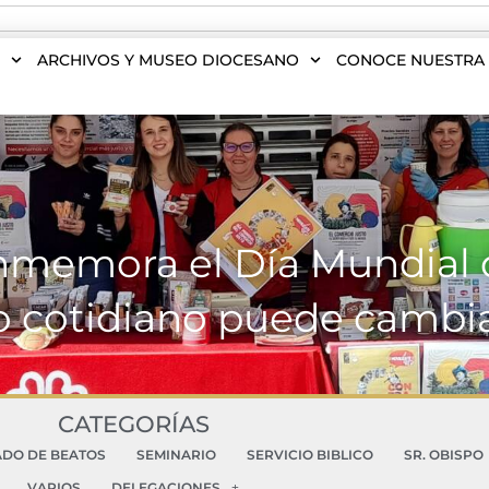
S
ARCHIVOS Y MUSEO DIOCESANO
CONOCE NUESTRA 
nmemora el Día Mundial 
 cotidiano puede cambi
CATEGORÍAS
ADO DE BEATOS
SEMINARIO
SERVICIO BIBLICO
SR. OBISPO
VARIOS
DELEGACIONES