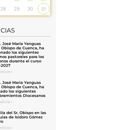
28
29
30
31
ICIAS
. José María Yanguas
, Obispo de Cuenca, ha
nado los siguientes
nos pastorales para los
nos durante el curso
-2027
oticia »
. José María Yanguas
, Obispo de Cuenca, ha
zado los siguientes
ramientos Diocesanos
oticia »
ía del Sr. Obispo en las
uias de Isidoro Gómez
ro
oticia »