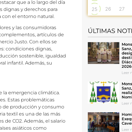
stacar que a lo largo del día
26
27
25
s dignas y derechos para
 con el entorno natural.
ores y las consumidoras
ÚLTIMAS NOT
complementos, artículos de
rcio Justo. Con ellos se
Mons
es: condiciones dignas,
Sanz
desig
ducción sostenible, igualdad
desti
Diáco
al infantil. Además, su
2026
Leer n
Mons
Sanz
 la emergencia climática.
reali
Nomb
es. Estas problemáticas
Leer n
elo de producción y consumo
ria textil es una de las más
Homil
Exeq
s de CO2. Además, el salario
Cave
aíses asiáticos como
Leer n