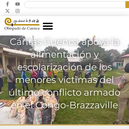
Cáritas Cuenca apoya la
alimentación y
escolarización de los
menores víctimas del
último conflicto armado
en el Congo-Brazzaville