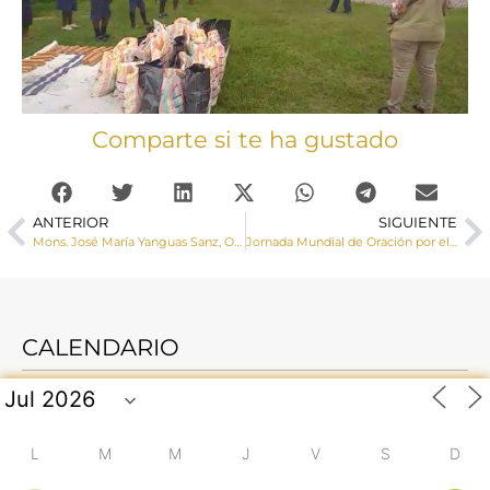
Comparte si te ha gustado
ANTERIOR
SIGUIENTE
Mons. José María Yanguas Sanz, Obispo de Cuenca, ha realizados los siguientes nombramientos
Jornada Mundial de Oración por el Cuidado de la Creación
CALENDARIO
L
M
M
J
V
S
D