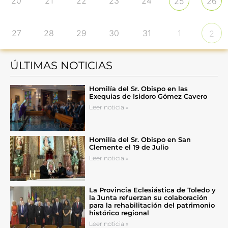
20
21
22
23
24
25
26
27
28
29
30
31
1
2
ÚLTIMAS NOTICIAS
Homilía del Sr. Obispo en las
Exequias de Isidoro Gómez Cavero
Leer noticia »
Homilía del Sr. Obispo en San
Clemente el 19 de Julio
Leer noticia »
La Provincia Eclesiástica de Toledo y
la Junta refuerzan su colaboración
para la rehabilitación del patrimonio
histórico regional
Leer noticia »