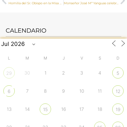
Homilía del Sr. Obispo en la Misa del Centenario de la Coronación de la Virgen de la Loma de Campillo de Altobuey
Monseñor José Mª Yanguas celebra una Misa y un acto de reparación en la ermita de la Virgen de Ribatajada
CALENDARIO
L
M
M
J
V
S
D
30
1
2
3
4
29
5
7
8
9
10
11
6
12
13
14
16
17
18
15
19