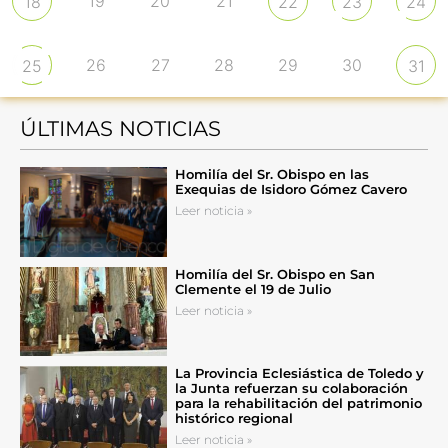
19
20
21
18
22
23
24
26
27
28
29
30
25
31
ÚLTIMAS NOTICIAS
Homilía del Sr. Obispo en las
Exequias de Isidoro Gómez Cavero
Leer noticia »
Homilía del Sr. Obispo en San
Clemente el 19 de Julio
Leer noticia »
La Provincia Eclesiástica de Toledo y
la Junta refuerzan su colaboración
para la rehabilitación del patrimonio
histórico regional
Leer noticia »