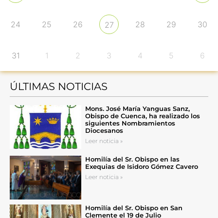
24
25
26
28
29
30
27
31
1
2
3
4
5
6
ÚLTIMAS NOTICIAS
Mons. José María Yanguas Sanz,
Obispo de Cuenca, ha realizado los
siguientes Nombramientos
Diocesanos
Leer noticia »
Homilía del Sr. Obispo en las
Exequias de Isidoro Gómez Cavero
Leer noticia »
Homilía del Sr. Obispo en San
Clemente el 19 de Julio