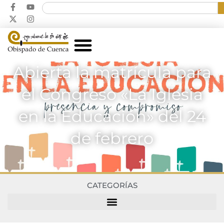
Abierta la matrícula para
el Congreso «La Iglesia
en la Educación» del 24
de febrero
CATEGORÍAS