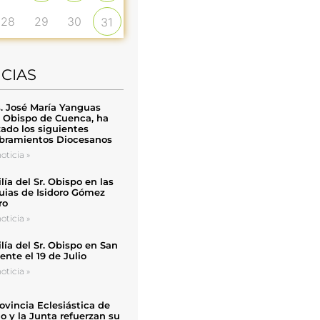
28
29
30
31
ICIAS
. José María Yanguas
, Obispo de Cuenca, ha
zado los siguientes
ramientos Diocesanos
oticia »
ía del Sr. Obispo en las
uias de Isidoro Gómez
ro
oticia »
ía del Sr. Obispo en San
nte el 19 de Julio
oticia »
ovincia Eclesiástica de
o y la Junta refuerzan su