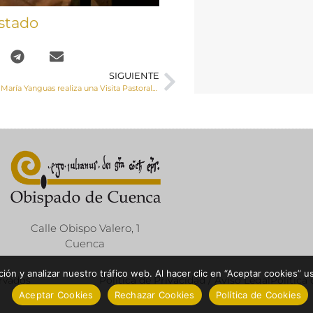
stado
SIGUIENTE
Monseñor José María Yanguas realiza una Visita Pastoral a Garaballa
Calle Obispo Valero, 1
Cuenca
ón y analizar nuestro tráfico web. Al hacer clic en “Aceptar cookies” u
ervados
Política de Privacidad / Aviso Legal
Política
Aceptar Cookies
Rechazar Cookies
Política de Cookies