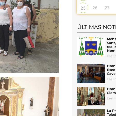
26
27
25
ÚLTIMAS NOT
Mons
Sanz
reali
Nomb
Leer n
Homil
Exeq
Cave
Leer n
Homil
Cleme
Leer n
La Pr
Toled