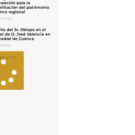
oración para la
ilitación del patrimonio
rico regional
oticia »
ía del Sr. Obispo en el
al de D. José Valencia en
tedral de Cuenca
oticia »
gar más