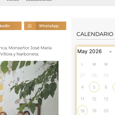
nkedIn
WhatsApp
CALENDARIO
enca, Monseñor José María
 Víllora y Narboneta.
L
M
M
27
28
29
4
6
5
11
12
13
19
20
18