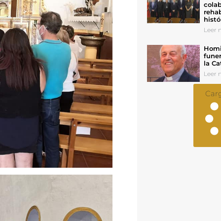
colab
rehab
histó
Leer n
Homil
funer
la Ca
Leer n
Car