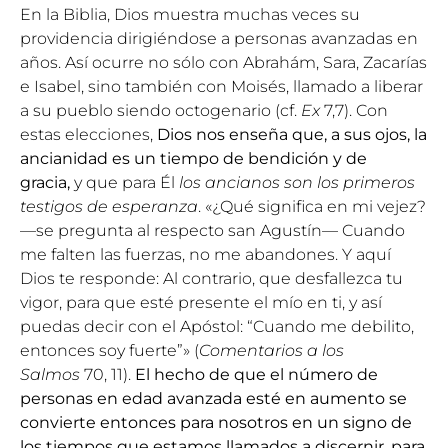
En la Biblia, Dios muestra muchas veces su
providencia dirigiéndose a personas avanzadas en
años. Así ocurre no sólo con Abrahám, Sara, Zacarías
e Isabel, sino también con Moisés, llamado a liberar
a su pueblo siendo octogenario (cf.
Ex
7,7). Con
estas elecciones,
Dios nos enseña que, a sus ojos, la
ancianidad es un tiempo de bendición y de
gracia,
y que para Él
los ancianos son los primeros
testigos de esperanza
. «¿Qué significa en mi vejez?
—se pregunta al respecto san Agustín— Cuando
me falten las fuerzas, no me abandones. Y aquí
Dios te responde: Al contrario, que desfallezca tu
vigor, para que esté presente el mío en ti, y así
puedas decir con el Apóstol: “Cuando me debilito,
entonces soy fuerte”» (
Comentarios a los
Salmos
70, 11).
El hecho de que el número de
personas en edad avanzada esté en aumento se
convierte entonces para nosotros en un signo de
los tiempos que estamos llamados a discernir, para