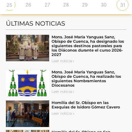
26
27
28
29
30
25
31
ÚLTIMAS NOTICIAS
Mons. José María Yanguas Sanz,
Obispo de Cuenca, ha designado los
siguientes destinos pastorales para
los Diáconos durante el curso 2026-
2027
Leer noticia »
Mons. José María Yanguas Sanz,
Obispo de Cuenca, ha realizado los
siguientes Nombramientos
Diocesanos
Leer noticia »
Homilía del Sr. Obispo en las
Exequias de Isidoro Gómez Cavero
Leer noticia »
Homilía del Sr. Obispo en San