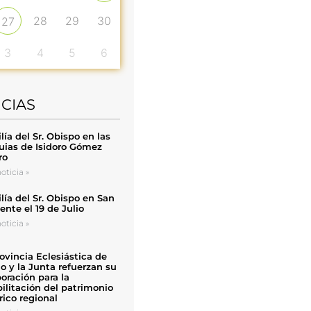
28
29
30
27
3
4
5
6
ICIAS
ía del Sr. Obispo en las
uias de Isidoro Gómez
ro
oticia »
ía del Sr. Obispo en San
nte el 19 de Julio
oticia »
ovincia Eclesiástica de
o y la Junta refuerzan su
oración para la
ilitación del patrimonio
rico regional