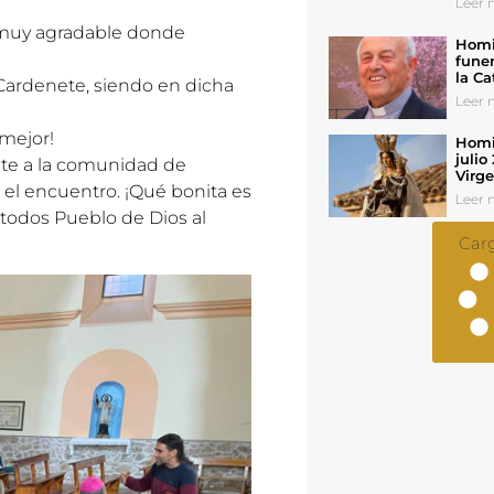
Leer n
 muy agradable donde
Homil
funer
la Ca
 Cardenete, siendo en dicha
Leer n
mejor!
Homil
julio
te a la comunidad de
Virg
 el encuentro. ¡Qué bonita es
Leer n
todos Pueblo de Dios al
Car