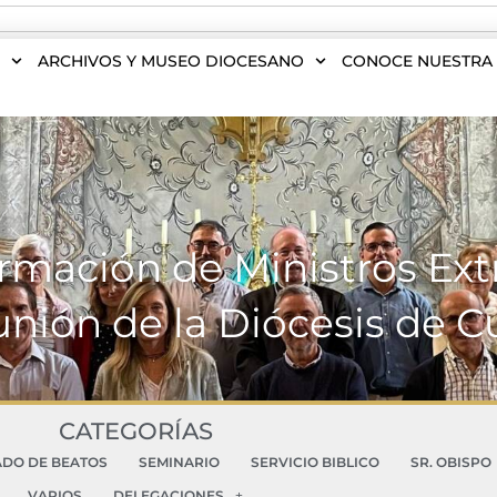
S
ARCHIVOS Y MUSEO DIOCESANO
CONOCE NUESTRA 
mación de Ministros Extr
ión de la Diócesis de 
CATEGORÍAS
ADO DE BEATOS
SEMINARIO
SERVICIO BIBLICO
SR. OBISPO
VARIOS
DELEGACIONES