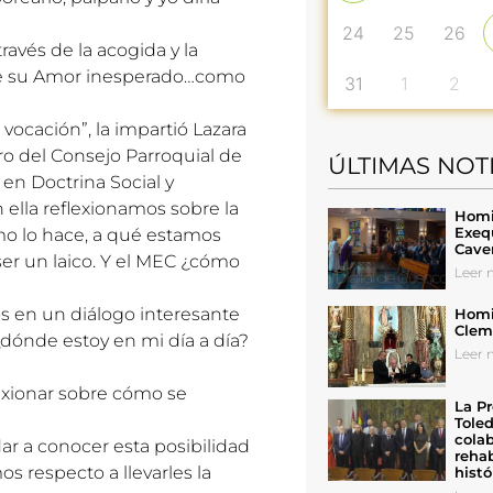
24
25
26
ravés de la acogida y la
 de su Amor inesperado…como
31
1
2
 vocación”, la impartió Lazara
ro del Consejo Parroquial de
ÚLTIMAS NOT
 en Doctrina Social y
 ella reflexionamos sobre la
Homil
Exeq
cómo lo hace, a qué estamos
Cave
er un laico. Y el MEC ¿cómo
Leer n
os en un diálogo interesante
Homil
Cleme
dónde estoy en mi día a día?
Leer n
xionar sobre cómo se
La Pr
Toled
colab
r a conocer esta posibilidad
rehab
 respecto a llevarles la
histó