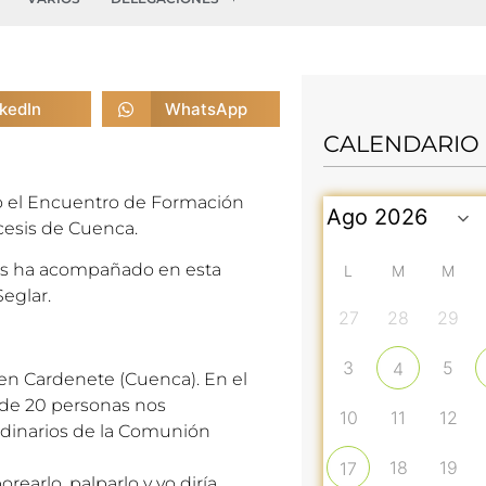
nkedIn
WhatsApp
CALENDARIO
do el Encuentro de Formación
cesis de Cuenca.
os ha acompañado en esta
L
M
M
eglar.
27
28
29
3
5
4
 en Cardenete (Cuenca). En el
 de 20 personas nos
10
11
12
ordinarios de la Comunión
18
19
17
rearlo, palparlo y yo diría