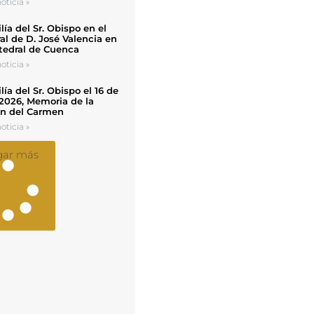
oticia »
ía del Sr. Obispo en el
al de D. José Valencia en
tedral de Cuenca
oticia »
ía del Sr. Obispo el 16 de
 2026, Memoria de la
en del Carmen
oticia »
gar más