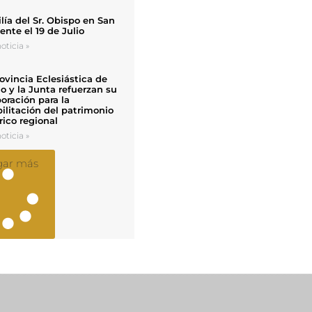
ía del Sr. Obispo en San
nte el 19 de Julio
oticia »
ovincia Eclesiástica de
o y la Junta refuerzan su
oración para la
ilitación del patrimonio
rico regional
oticia »
gar más