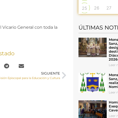
26
27
25
ÚLTIMAS NOT
 Vicario General con toda la
Mons
Sanz
desig
desti
stado
Diáco
2026
Leer n
SIGUIENTE
Mons
sión Episcopal para la Educación y Cultura
Sanz
reali
Nomb
Leer n
Homil
Exeq
Cave
Leer n