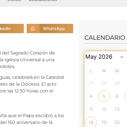
nkedIn
WhatsApp
CALENDARIO
ad del Sagrado Corazón de
a Iglesia Universal a una
rdotes.
L
M
M
as, celebrará en la Catedral
27
28
29
s de la Diócesis. El acto
bre las 12:30 horas con el
4
6
5
11
12
13
rta que el Papa escribió a los
19
20
l 160 aniversario de la
18