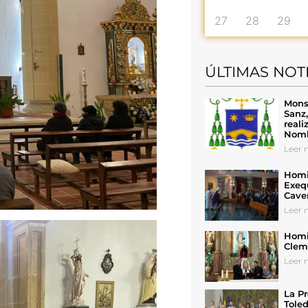
27
28
29
ÚLTIMAS NOT
Mons
Sanz
reali
Nomb
Leer n
Homil
Exeq
Cave
Leer n
Homil
Cleme
Leer n
La Pr
Toled