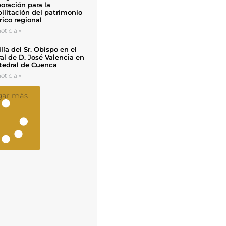
oración para la
ilitación del patrimonio
rico regional
oticia »
ía del Sr. Obispo en el
al de D. José Valencia en
tedral de Cuenca
oticia »
gar más