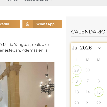
nkedIn
WhatsApp
CALENDARIO
 María Yanguas, realizó una
o-Periesteban. Además en la
L
M
M
30
1
29
7
8
6
13
14
15
20
21
22