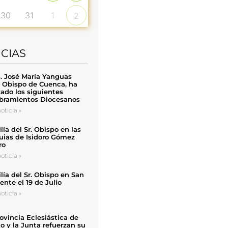
30
31
1
2
ICIAS
. José María Yanguas
, Obispo de Cuenca, ha
zado los siguientes
ramientos Diocesanos
oticia »
ía del Sr. Obispo en las
uias de Isidoro Gómez
ro
oticia »
ía del Sr. Obispo en San
nte el 19 de Julio
oticia »
ovincia Eclesiástica de
o y la Junta refuerzan su