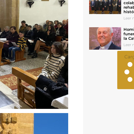
colab
rehab
histó
Leer n
Homil
funer
la Ca
Leer n
Car