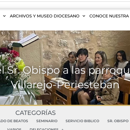
S
ARCHIVOS Y MUSEO DIOCESANO
CONOCE NUESTRA 
el Sr. Obispo a las parroqu
Villarejo-Periesteban
CATEGORÍAS
ADO DE BEATOS
SEMINARIO
SERVICIO BIBLICO
SR. OBISPO
VARIOS
DELEGACIONES