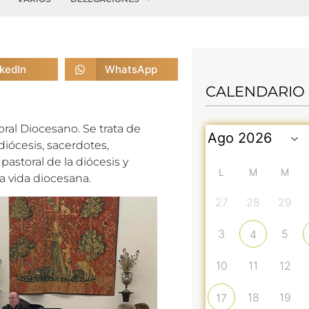
nkedIn
WhatsApp
CALENDARIO
oral Diocesano. Se trata de
iócesis, sacerdotes,
pastoral de la diócesis y
L
M
M
a vida diocesana.
27
28
29
3
5
4
10
11
12
18
19
17