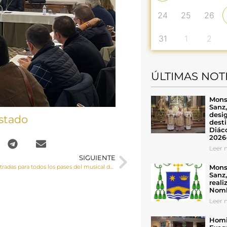
24
25
26
31
1
2
ÚLTIMAS NOT
Mons
Sanz
desig
stado
desti
Diáco
2026
Leer n
SIGUIENTE
Mons
Agotadas las entradas para todos los pases del musical de la vida del beato Carlo Acutis que se estrena este sábado
Sanz
reali
Nomb
Leer n
Homil