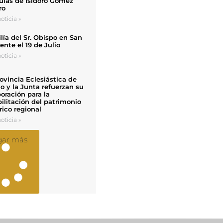
uias de Isidoro Gómez
ro
oticia »
ía del Sr. Obispo en San
nte el 19 de Julio
oticia »
ovincia Eclesiástica de
o y la Junta refuerzan su
oración para la
ilitación del patrimonio
rico regional
oticia »
gar más