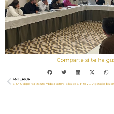
Comparte si te ha gu
ANTERIOR
El Sr. Obispo realiza una Visita Pastoral a las de El Hito y Montalbo