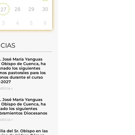
28
29
30
27
3
4
5
6
ICIAS
. José María Yanguas
, Obispo de Cuenca, ha
nado los siguientes
nos pastorales para los
nos durante el curso
-2027
oticia »
. José María Yanguas
, Obispo de Cuenca, ha
zado los siguientes
ramientos Diocesanos
oticia »
ía del Sr. Obispo en las