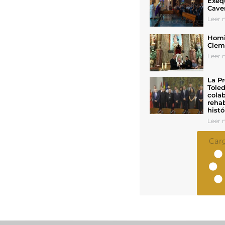
Exeq
Cave
Leer n
Homil
Cleme
Leer n
La Pr
Toled
colab
rehab
histó
Leer n
Car