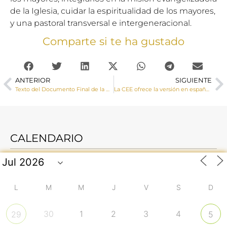
de la Iglesia, cuidar la espiritualidad de los mayores,
y una pastoral transversal e intergeneracional.
Comparte si te ha gustado
ANTERIOR
SIGUIENTE
Texto del Documento Final de la Asamblea Continental Europea del Sínodo
La CEE ofrece la versión en español del Documento final del Sínodo de la Asamblea continental europea
CALENDARIO
L
M
M
J
V
S
D
30
1
2
3
4
29
5