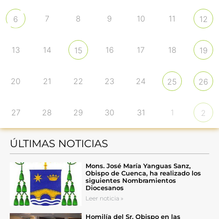
7
8
9
10
11
6
12
13
14
16
17
18
15
19
20
21
22
23
24
25
26
27
28
29
30
31
1
2
ÚLTIMAS NOTICIAS
Mons. José María Yanguas Sanz,
Obispo de Cuenca, ha realizado los
siguientes Nombramientos
Diocesanos
Leer noticia »
Homilía del Sr. Obispo en las