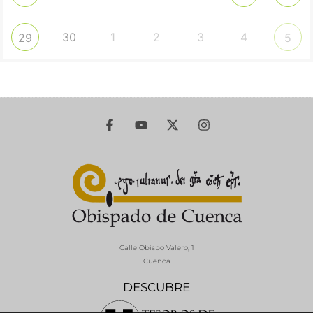
30
1
2
3
4
29
5
Calle Obispo Valero, 1
Cuenca
DESCUBRE