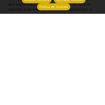
que seguimos trabajando por poner en valor la
Política de Cookies
diócesis, a los conquenses y sus apasionantes –y
en ocasiones no suficientemente conocidos-
tesoros y patrimonio. Os iremos contando según
avancemos, porque habrá muchas más
novedades.
De momento, espero que disfrutéis la nueva web
tanto como nosotros hemos disfrutado
preparándola”.
Conoce a nuestro Obispo
Cartas y mensajes