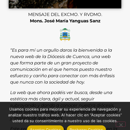
MENSAJE DEL EXCMO. Y RVDMO.
Mons. José María Yanguas Sanz
“Es para mí un orgullo daros la bienvenida a la
nueva web de la Diócesis de Cuenca, una web
que forma parte de un gran proyecto de
comunicación en el que hemos puesto nuestro
esfuerzo y cariño para conectar con más énfasis
que nunca con la sociedad de hoy.
La web que ahora podéis ver busca, desde una
estética más clara, ágil y actual, seguir
subrayando y dando a conocer nuestra diócesis,
Usamos cookies para mejorar su experiencia de navegación y
todas sus actividades y la importante labor social
analizar nuestro tráfico web. Al hacer clic en “Aceptar cookies”
y asistencial que realiza.
usted da su consentimiento a nuestro uso de las cookies.
Este proyecto cuenta con una segunda fase en la
Aceptar Cookies
Rechazar Cookies